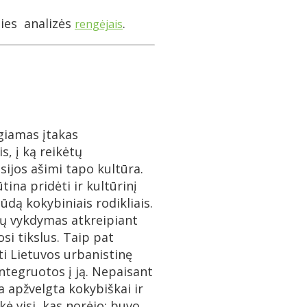
lies analizės
.
rengėjais
igiamas įtakas
s, į ką reikėtų
sijos ašimi tapo kultūra.
tina pridėti ir kultūrinį
dą kokybiniais rodikliais.
imų vykdymas atkreipiant
si tikslus. Taip pat
ti Lietuvos urbanistinę
integruotos į ją. Nepaisant
a apžvelgta kokybiškai ir
ė visi, kas norėjo: buvo