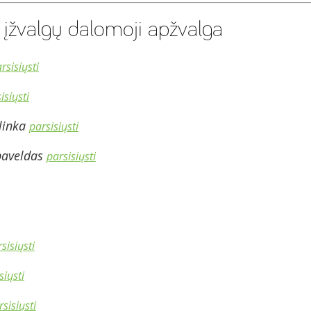
 įžvalgų dalomoji apžvalga
rsisiųsti
isiųsti
plinka
parsisiųsti
 paveldas
parsisiųsti
sisiųsti
siųsti
rsisiųsti