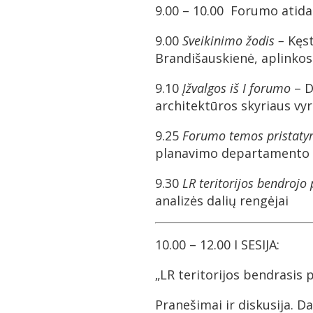
9.00 – 10.00 Forumo ati
9.00
Sveikinimo žodis –
Kęst
Brandišauskienė, aplinkos
9.10
Įžvalgos iš I forumo
– D
architektūros skyriaus vy
9.25
Forumo temos pristat
planavimo departamento 
9.30
LR teritorijos bendroj
analizės dalių rengėjai
10.00 – 12.00 I SESIJA:
„LR teritorijos bendrasis
Pranešimai ir diskusija. Da