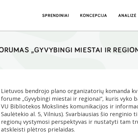
SPRENDINIAI
KONCEPCIJA
ANALIZĖ
FORUMAS „GYVYBINGI MIESTAI IR REGIO
Lietuvos bendrojo plano organizatorių komanda kvi
forume „Gyvybingi miestai ir regionai“, kuris vyko b
VU Bibliotekos Mokslinės komunikacijos ir informac
Saulėtekio al. 5, Vilnius). Svarbiausias šio renginio ti
regionų vystymosi perspektyvas ir nustatyti tam tr
atskleisti plėtros prielaidas.