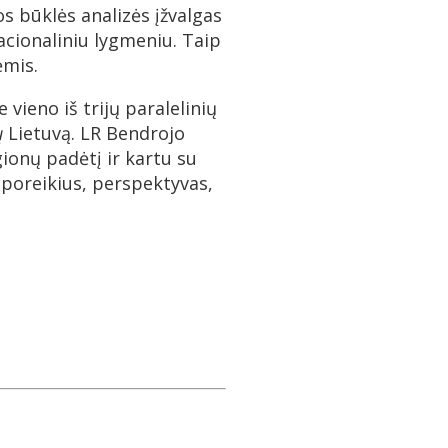
 būklės analizės įžvalgas
nacionaliniu lygmeniu. Taip
ėmis.
 vieno iš trijų paralelinių
ų
Lietuvą. LR Bendrojo
ionų padėtį ir kartu su
ų poreikius, perspektyvas,