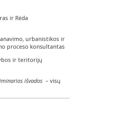
ras ir Rėda
lanavimo, urbanistikos ir
ano proceso konsultantas
os ir teritorijų
eliminarios išvados –
visų