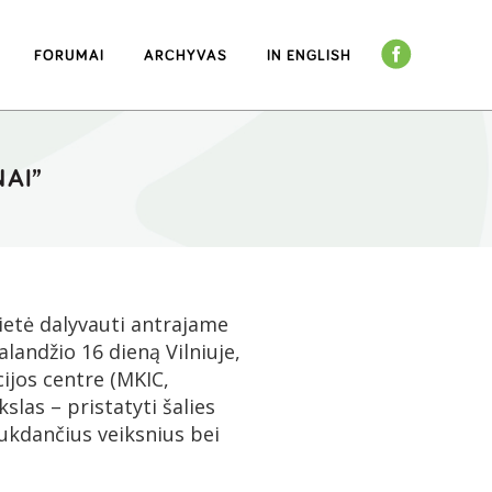
FORUMAI
ARCHYVAS
IN ENGLISH
NAI”
etė dalyvauti antrajame
alandžio 16 dieną Vilniuje,
ijos centre (MKIC,
kslas – pristatyti šalies
ukdančius veiksnius bei