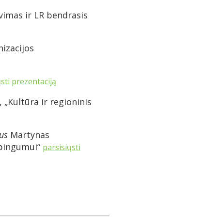
avimas ir LR bendrasis
nizacijos
sti prezentaciją
tė, „Kultūra ir regioninis
ius
Martynas
ybingumui“
parsisiųsti