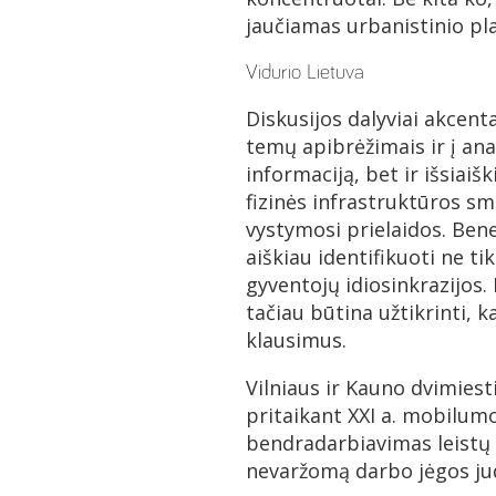
jaučiamas urbanistinio pl
Vidurio Lietuva
Diskusijos dalyviai akcent
temų apibrėžimais ir į anal
informaciją, bet ir išsiaiš
fizinės infrastruktūros s
vystymosi prielaidos. Bene
aiškiau identifikuoti ne ti
gyventojų idiosinkrazijos.
tačiau būtina užtikrinti, 
klausimus.
Vilniaus ir Kauno dvimiesti
pritaikant XXI a. mobilum
bendradarbiavimas leistų 
nevaržomą darbo jėgos ju