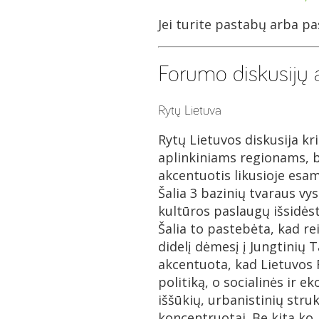
Jei turite pastabų arba pa
Forumo diskusijų 
Rytų Lietuva
Rytų Lietuvos diskusija kr
aplinkiniams regionams, bet
akcentuotis likusioje esam
Šalia 3 bazinių tvaraus vys
kultūros paslaugų išsidės
Šalia to pastebėta, kad re
didelį dėmesį į Jungtinių 
akcentuota, kad Lietuvos R
politiką, o socialinės ir 
iššūkių, urbanistinių stru
koncentruotai. Be kita ko