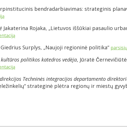
Tarpinstitucinis bendradarbiavimas: strateginis plan
iją
ė
Jakaterina Rojaka, „Lietuvos iššūkiai pasaulio urba
entaciją
Giedrius Surplys, „Naujoji regioninė politika“
parsisių
kultūros politikos katedros vedėja
, Jūratė Černevičiū
entaciją
 direkcijos Techninės integracijos departamento direktor
ležinkelių“ strateginė plėtra regionų ir miestų gyv