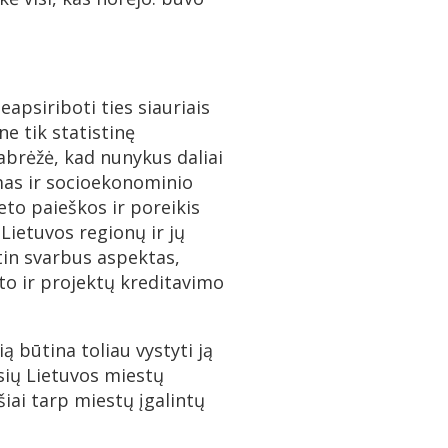
apsiriboti ties siauriais
ne tik statistinę
 pabrėžė, kad nunykus daliai
umas ir socioekonominio
eto paieškos ir poreikis
 Lietuvos regionų ir jų
itin svarbus aspektas,
eto ir projektų kreditavimo
ią būtina toliau vystyti ją
sių Lietuvos miestų
iai tarp miestų įgalintų