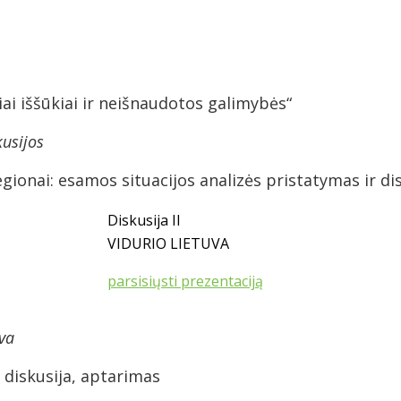
iai iššūkiai ir neišnaudotos galimybės“
usijos
egionai: esamos situacijos analizės pristatymas ir di
Diskusija II
VIDURIO LIETUVA
parsisiųsti prezentaciją
va
diskusija, aptarimas