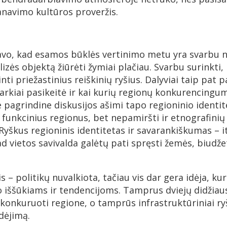
anavimo kultūros proveržis.
avo, kad esamos būklės vertinimo metu yra svarbu ne
izės objektą žiūrėti žymiai plačiau. Svarbu surinkti, 
kinti priežastinius reiškinių ryšius. Dalyviai taip pat
markiai pasikeitė ir kai kurių regionų konkurencing
 pagrindine diskusijos ašimi tapo regioninio identit
k funkcinius regionus, bet nepamiršti ir etnografinių
 Ryškus regioninis identitetas ir savarankiškumas – 
kad vietos savivalda galėtų pati spręsti žemės, biudž
s – politikų nuvalkiota, tačiau vis dar gera idėja, kur
o iššūkiams ir tendencijoms. Tamprus dviejų didžiau
konkuruoti regione, o tamprūs infrastruktūriniai ryš
dėjimą.