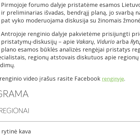
Pirmojoje forumo dalyje pristatėme esamos Lietuvos
ir preliminarias išvadas, bendrąjį planą, jo svarbą 
pat vyko moderuojama diskusija su žinomais žmon
Antrojoje renginio dalyje pakvietėme prisijungti prie
pristatymų-diskusijų – apie
Vakarų
,
Vidurio
arba
Ryt
plano esamos būklės analizės rengėjai pristatys reg
pecialistais, regionų atstovais diskutuos apie region
ndimų.
 renginio video įrašus rasite Facebook
.
renginyje
OGRAMA
 REGIONAI
 rytinė kava