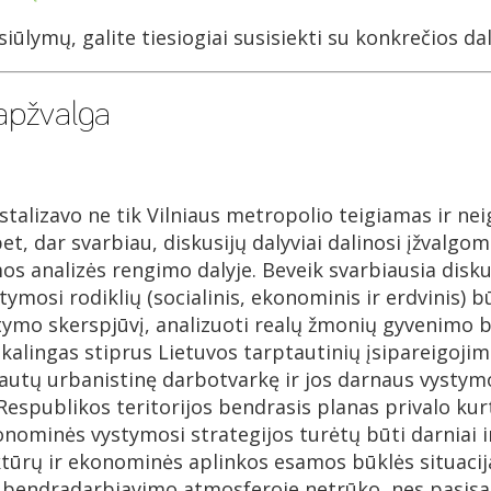
siūlymų, galite tiesiogiai susisiekti su konkrečios da
apžvalga
istalizavo ne tik Vilniaus metropolio teigiamas ir ne
, dar svarbiau, diskusijų dalyviai dalinosi įžvalgomi
os analizės rengimo dalyje. Beveik svarbiausia disku
tymosi rodiklių (socialinis, ekonominis ir erdvinis) bū
tymo skerspjūvį, analizuoti realų žmonių gyvenimo bū
ikalingas stiprus Lietuvos tarptautinių įsipareigoj
Tautų urbanistinę darbotvarkę ir jos darnaus vystymo
espublikos teritorijos bendrasis planas privalo kur
ekonominės vystymosi strategijos turėtų būti darniai 
ktūrų ir ekonominės aplinkos esamos būklės situacij
, bendradarbiavimo atmosferoje netrūko, nes pasisak