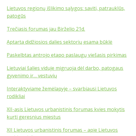
Lietuvos regionų išlikimo sąlygos: saviti, patrauklūs,
patogūs
Trečiasis forumas jau Birželio 21d.
Aptarta didžiosios dalies sektorių esama būklė
Paskelbtas antrojo etapo paslaugų viešasis pirkimas
Lietuviai šalies viduje migruoja dėl darbo, patogaus
gyvenimo ir… vestuvių
Interaktyviame žemėlapyje – svarbiausi Lietuvos
rodikliai
XII-asis Lietuvos urbanistinis forumas kvies mokytis
kurti geresnius miestus
XII Lietuvos urbanistinis forumas – apie Lietuvos