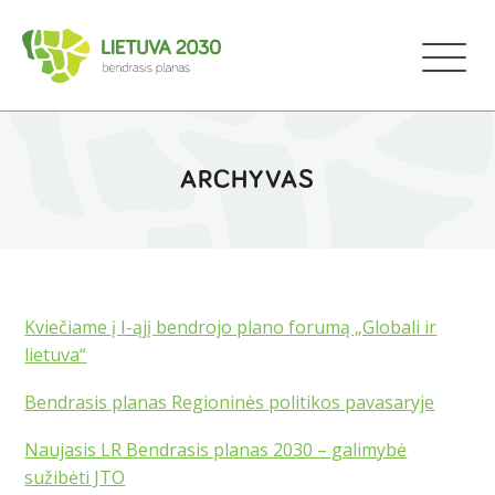
ARCHYVAS
Kviečiame į I-ąjį bendrojo plano forumą „Globali ir
lietuva“
Bendrasis planas Regioninės politikos pavasaryje
Naujasis LR Bendrasis planas 2030 – galimybė
sužibėti JTO