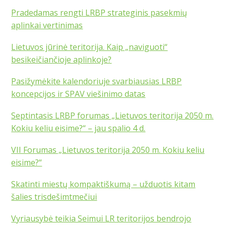
Pradedamas rengti LRBP strateginis pasekmių
aplinkai vertinimas
Lietuvos jūrinė teritorija. Kaip „naviguoti“
besikeičiančioje aplinkoje?
Pasižymėkite kalendoriuje svarbiausias LRBP
koncepcijos ir SPAV viešinimo datas
Septintasis LRBP forumas „Lietuvos teritorija 2050 m.
Kokiu keliu eisime?“ – jau spalio 4 d.
VII Forumas „Lietuvos teritorija 2050 m. Kokiu keliu
eisime?“
Skatinti miestų kompaktiškumą – užduotis kitam
šalies trisdešimtmečiui
Vyriausybė teikia Seimui LR teritorijos bendrojo