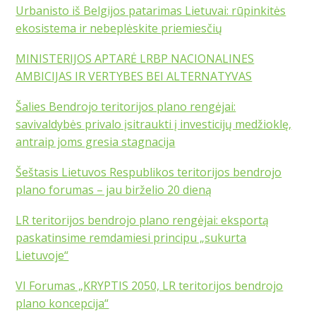
Urbanisto iš Belgijos patarimas Lietuvai: rūpinkitės
ekosistema ir nebeplėskite priemiesčių
MINISTERIJOS APTARĖ LRBP NACIONALINES
AMBICIJAS IR VERTYBES BEI ALTERNATYVAS
Šalies Bendrojo teritorijos plano rengėjai:
savivaldybės privalo įsitraukti į investicijų medžioklę,
antraip joms gresia stagnacija
Šeštasis Lietuvos Respublikos teritorijos bendrojo
plano forumas – jau birželio 20 dieną
LR teritorijos bendrojo plano rengėjai: eksportą
paskatinsime remdamiesi principu „sukurta
Lietuvoje“
VI Forumas „KRYPTIS 2050, LR teritorijos bendrojo
plano koncepcija“