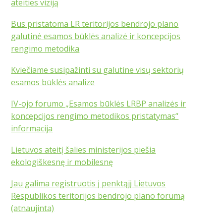
ateities viziją
Bus pristatoma LR teritorijos bendrojo plano
galutinė esamos būklės analizė ir koncepcijos
rengimo metodika
Kviečiame susipažinti su galutine visų sektorių
esamos būklės analize
IV-ojo forumo „Esamos būklės LRBP analizės ir
koncepcijos rengimo metodikos pristatymas“
informacija
Lietuvos ateitį šalies ministerijos piešia
ekologiškesnę ir mobilesnę
Jau galima registruotis į penktąjį Lietuvos
Respublikos teritorijos bendrojo plano forumą
(atnaujinta)