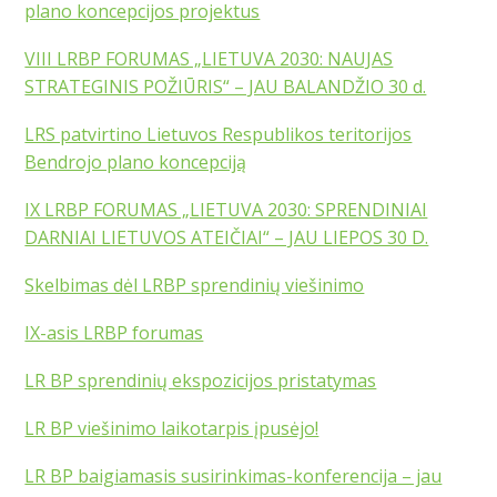
plano koncepcijos projektus
VIII LRBP FORUMAS „LIETUVA 2030: NAUJAS
STRATEGINIS POŽIŪRIS“ – JAU BALANDŽIO 30 d.
LRS patvirtino Lietuvos Respublikos teritorijos
Bendrojo plano koncepciją
IX LRBP FORUMAS „LIETUVA 2030: SPRENDINIAI
DARNIAI LIETUVOS ATEIČIAI“ – JAU LIEPOS 30 D.
Skelbimas dėl LRBP sprendinių viešinimo
IX-asis LRBP forumas
LR BP sprendinių ekspozicijos pristatymas
LR BP viešinimo laikotarpis įpusėjo!
LR BP baigiamasis susirinkimas-konferencija – jau