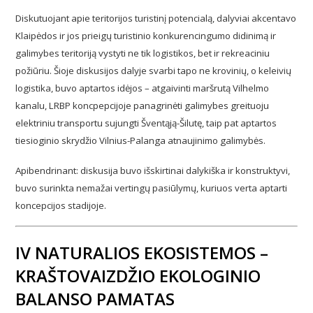
Diskutuojant apie teritorijos turistinį potencialą, dalyviai akcentavo
Klaipėdos ir jos prieigų turistinio konkurencingumo didinimą ir
galimybes teritoriją vystyti ne tik logistikos, bet ir rekreaciniu
požiūriu. Šioje diskusijos dalyje svarbi tapo ne krovinių, o keleivių
logistika, buvo aptartos idėjos – atgaivinti maršrutą Vilhelmo
kanalu, LRBP koncpepcijoje panagrinėti galimybes greituoju
elektriniu transportu sujungti Šventąją-Šilutę, taip pat aptartos
tiesioginio skrydžio Vilnius-Palanga atnaujinimo galimybės.
Apibendrinant: diskusija buvo išskirtinai dalykiška ir konstruktyvi,
buvo surinkta nemažai vertingų pasiūlymų, kuriuos verta aptarti
koncepcijos stadijoje.
IV NATURALIOS EKOSISTEMOS –
KRAŠTOVAIZDŽIO EKOLOGINIO
BALANSO PAMATAS