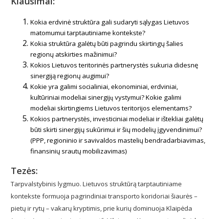
Klausimai:
Kokia erdvinė struktūra gali sudaryti sąlygas Lietuvos
matomumui tarptautiniame kontekste?
Kokia struktūra galėtų būti pagrindu skirtingų šalies
regionų atskirties mažinimui?
Kokios Lietuvos teritorinės partnerystės sukuria didesnę
sinergiją regionų augimui?
Kokie yra galimi socialiniai, ekonominiai, erdviniai,
kultūriniai modeliai sinergijų vystymui? Kokie galimi
modeliai skirtingiems Lietuvos teritorijos elementams?
Kokios partnerystės, investiciniai modeliai ir ištekliai galėtų
būti skirti sinergijų sukūrimui ir šių modelių įgyvendinimui?
(PPP, regioninio ir savivaldos mastelių bendradarbiavimas,
finansinių srautų mobilizavimas)
Tezės:
Tarpvalstybinis lygmuo. Lietuvos struktūrą tarptautiniame
kontekste formuoja pagrindiniai transporto koridoriai šiaurės –
pietų ir rytų – vakarų kryptimis, prie kurių dominuoja Klaipėda