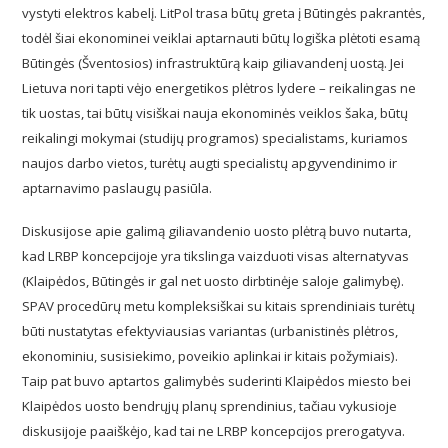
vystyti elektros kabelį. LitPol trasa būtų greta į Būtingės pakrantės,
todėl šiai ekonominei veiklai aptarnauti būtų logiška plėtoti esamą
Būtingės (Šventosios) infrastruktūrą kaip giliavandenį uostą. Jei
Lietuva nori tapti vėjo energetikos plėtros lydere – reikalingas ne
tik uostas, tai būtų visiškai nauja ekonominės veiklos šaka, būtų
reikalingi mokymai (studijų programos) specialistams, kuriamos
naujos darbo vietos, turėtų augti specialistų apgyvendinimo ir
aptarnavimo paslaugų pasiūla.
Diskusijose apie galimą giliavandenio uosto plėtrą buvo nutarta,
kad LRBP koncepcijoje yra tikslinga vaizduoti visas alternatyvas
(Klaipėdos, Būtingės ir gal net uosto dirbtinėje saloje galimybę).
SPAV procedūrų metu kompleksiškai su kitais sprendiniais turėtų
būti nustatytas efektyviausias variantas (urbanistinės plėtros,
ekonominiu, susisiekimo, poveikio aplinkai ir kitais požymiais).
Taip pat buvo aptartos galimybės suderinti Klaipėdos miesto bei
Klaipėdos uosto bendrųjų planų sprendinius, tačiau vykusioje
diskusijoje paaiškėjo, kad tai ne LRBP koncepcijos prerogatyva.