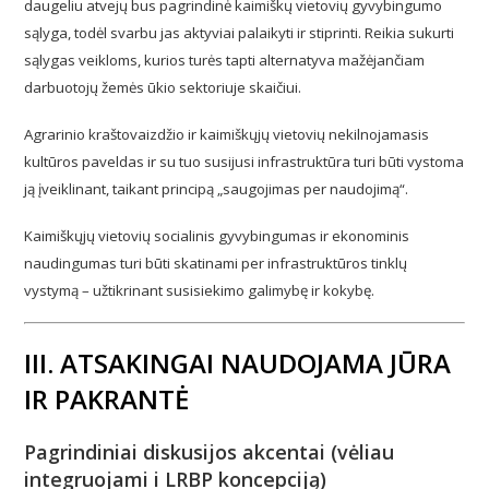
daugeliu atvejų bus pagrindinė kaimiškų vietovių gyvybingumo
sąlyga, todėl svarbu jas aktyviai palaikyti ir stiprinti. Reikia sukurti
sąlygas veikloms, kurios turės tapti alternatyva mažėjančiam
darbuotojų žemės ūkio sektoriuje skaičiui.
Agrarinio kraštovaizdžio ir kaimiškųjų vietovių nekilnojamasis
kultūros paveldas ir su tuo susijusi infrastruktūra turi būti vystoma
ją įveiklinant, taikant principą „saugojimas per naudojimą“.
Kaimiškųjų vietovių socialinis gyvybingumas ir ekonominis
naudingumas turi būti skatinami per infrastruktūros tinklų
vystymą – užtikrinant susisiekimo galimybę ir kokybę.
III. ATSAKINGAI NAUDOJAMA JŪRA
IR PAKRANTĖ
Pagrindiniai diskusijos akcentai (vėliau
integruojami i LRBP koncepciją)