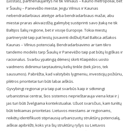
(uostas), partneriaujantys ne tik Vilniaus – Kauno metropoliai, bet
ir Šiaulių – Panevėžio miestai. Jeigu Vilnius ir Kaunas
nebendradarbiaus ateityje arba bendradarbiaus mažai, abu
miestai praras akivaizdžią galimybę sustiprinti savo įtaką ne tik
Baltijos šalių regione, bet ir visoje Europoje. Tokia miestų
partnerystė taip pat leistų įsisavinti didžiulį Rail Baltica atšakos
Kaunas – VIlnius potencialą. Bendradarbiavimo ar tam tikro
tandemo modelis tarp Šiaulių ir Panevėžio taip pat būtų logiškas ir
racionalus. Svarbu ypatingą dėmesį skirti Klaipėdos uosto
vaidmens didinimui tarptautinių kelių tinkle (tiek jūros, tek
sausumos). Pabrėžta, kad valstybės lygmeniu, investicijų požiūriu,
plėtros prioritetai turi būti labai aiškūs.
Gyvybingi regionai yra taip pat svarbūs kaip ir sėkmingi
urbanistiniai centrai, šios sistemos neprieštarauja viena kitai ir į
jas turi būti žvelgiama kontekstualiai. Užuot svarsčius, kam turėtų
būti teikiamas prioritetas: Lietuvos miestams ar regionams,
reikėtų identifikuoti stipriausią urbanizuotų struktūrų potencialą,
aiškiai apibrėžti, koks yra šių struktūrų ryšys su Lietuvos