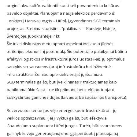
auginti akvakultūras. Identifikuoti keli povandeninio kultūros
paveldo objektai. Planuojama nauja elektros perdavimo iš
Lenkijos į Lietuvą jungtis – LitPol. Įgyvendintas SGD terminalo
projektas. Stebimas turistinis “pakilimas” – Karklėje, Nidoje,
Šventojoje, Juodkrantėje ir kt.
Šie ir kiti diskusijos metu aptarti aspektai indikuoja jūrinės
teritorijos ekonominį potencialą. Šio potencialo palaikymui būtina
efektyvi logistikos infrastruktūra: jūros uostas (-ai), jų optimalus
santykis su sausumos (oro) infrastruktūra bei inžinerinė
infrastruktūra. Žemiau apie kiekvieną iš jų išsamiau:
SGD terminalas galėtų būti įveiklinimas ir traktuojamas kaip
papildoma ūkio šaka – ne tik priimant, bet ir eksportuojant
suskystintas gamtines dujas (laivais arba sausumos transportu).
Rezervuotos teritorijos vėjo energetikos infrastruktūrai – jų
veiklos optimizavimui (jei ji vyktų) galėtų būti efektyviai
išnaudojama suplanuota LitPol jungtis. Turėtų būti svarstomos
galimybės vėjo generuojamą energiją perduoti į planuojamą