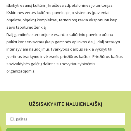
išlaikyti esamą kultūrinį kraštovaizdį, etalonines jo teritorijas.
Išskirtinės vertės kultūros paveldą ir jo sistemas (pavieniai
objektai, objektų kompleksai, teritorijos) reikia eksponuoti kaip
savo tapatumo ženklą.
Dalį gamtinėse teritorijose esančio kultūrinio paveldo būtina
palikti konservavimui (kaip gamtinės aplinkos dalį), dalį pritaikyti
intensyviam naudojimui. Tvarkybos darbus reikia vykdyti tik
įvertinus tvarkymo ir vėlesnės priežiūros kaštus. Priežiūros kaštus
savivaldybės galėtų dalintis su nevyriausybinėmis
organizacijomis.
UŽSISAKYKITE NAUJIENLAIŠKĮ