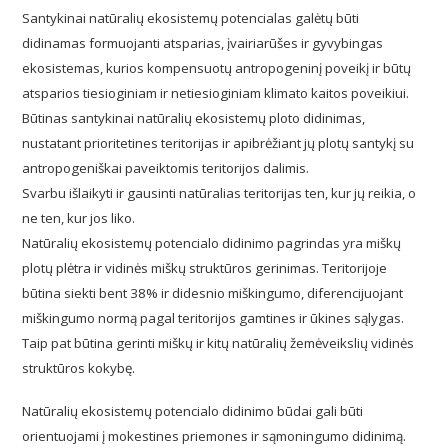
Santykinai natūralių ekosistemų potencialas galėtų būti
didinamas formuojanti atsparias, įvairiarūšes ir gyvybingas
ekosistemas, kurios kompensuotų antropogeninį poveikį ir būtų
atsparios tiesioginiam ir netiesioginiam klimato kaitos poveikiui.
Būtinas santykinai natūralių ekosistemų ploto didinimas,
nustatant prioritetines teritorijas ir apibrėžiant jų plotų santykį su
antropogeniškai paveiktomis teritorijos dalimis.
Svarbu išlaikyti ir gausinti natūralias teritorijas ten, kur jų reikia, o
ne ten, kur jos liko.
Natūralių ekosistemų potencialo didinimo pagrindas yra miškų
plotų plėtra ir vidinės miškų struktūros gerinimas. Teritorijoje
būtina siekti bent 38% ir didesnio miškingumo, diferencijuojant
miškingumo normą pagal teritorijos gamtines ir ūkines sąlygas.
Taip pat būtina gerinti miškų ir kitų natūralių žemėveikslių vidinės
struktūros kokybę.
Natūralių ekosistemų potencialo didinimo būdai gali būti
orientuojami į mokestines priemones ir sąmoningumo didinimą.