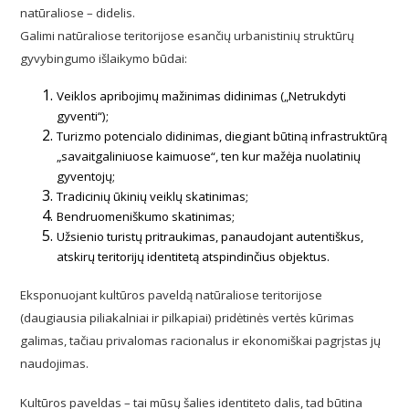
natūraliose – didelis.
Galimi natūraliose teritorijose esančių urbanistinių struktūrų
gyvybingumo išlaikymo būdai:
Veiklos apribojimų mažinimas didinimas („Netrukdyti
gyventi“);
Turizmo potencialo didinimas, diegiant būtiną infrastruktūrą
„savaitgaliniuose kaimuose“, ten kur mažėja nuolatinių
gyventojų;
Tradicinių ūkinių veiklų skatinimas;
Bendruomeniškumo skatinimas;
Užsienio turistų pritraukimas, panaudojant autentiškus,
atskirų teritorijų identitetą atspindinčius objektus.
Eksponuojant kultūros paveldą natūraliose teritorijose
(daugiausia piliakalniai ir pilkapiai) pridėtinės vertės kūrimas
galimas, tačiau privalomas racionalus ir ekonomiškai pagrįstas jų
naudojimas.
Kultūros paveldas – tai mūsų šalies identiteto dalis, tad būtina