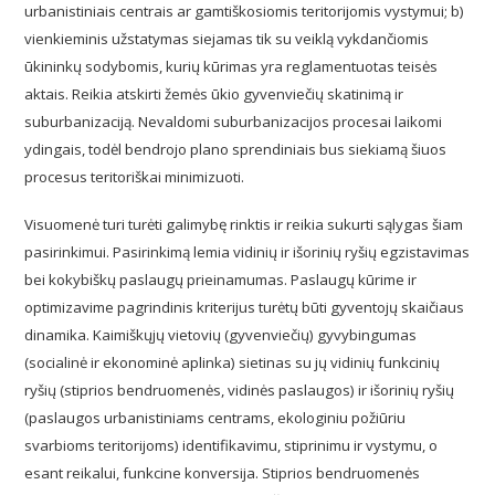
urbanistiniais centrais ar gamtiškosiomis teritorijomis vystymui; b)
vienkieminis užstatymas siejamas tik su veiklą vykdančiomis
ūkininkų sodybomis, kurių kūrimas yra reglamentuotas teisės
aktais. Reikia atskirti žemės ūkio gyvenviečių skatinimą ir
suburbanizaciją. Nevaldomi suburbanizacijos procesai laikomi
ydingais, todėl bendrojo plano sprendiniais bus siekiamą šiuos
procesus teritoriškai minimizuoti.
Visuomenė turi turėti galimybę rinktis ir reikia sukurti sąlygas šiam
pasirinkimui. Pasirinkimą lemia vidinių ir išorinių ryšių egzistavimas
bei kokybiškų paslaugų prieinamumas. Paslaugų kūrime ir
optimizavime pagrindinis kriterijus turėtų būti gyventojų skaičiaus
dinamika. Kaimiškųjų vietovių (gyvenviečių) gyvybingumas
(socialinė ir ekonominė aplinka) sietinas su jų vidinių funkcinių
ryšių (stiprios bendruomenės, vidinės paslaugos) ir išorinių ryšių
(paslaugos urbanistiniams centrams, ekologiniu požiūriu
svarbioms teritorijoms) identifikavimu, stiprinimu ir vystymu, o
esant reikalui, funkcine konversija. Stiprios bendruomenės