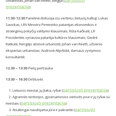
parsisiųsti
Urbanistas, Johan van Reeth, Belgija (
prezentaciją
)
11:30-12:30
Panelinė diskusija (su vertimu į lietuvių kalbą): Lukas
Savickas, LRV Ministro Pirmininko patarėjas ekonomikos ir
strateginių pokyčių valdymo klausimais; Rūta Kačkutė, LR
Prezidentės vyriausia patarėja kultūros klausimais; Giedrė
Ratkutė, Rengėjo atstovė urbanistė; Johan van Reeth, užsienio
ekspertas urbanistas; Audronė Alijošiūtė, darnaus vystymosi
konsultantė;
12:30 – 13:30
Pietų pertrauka
13:30 – 16:30
Dirbtuvės
parsisiųsti prezentaciją
1. Lietuvos miestai, jų įtaka, ryšiai (
)
2. Agrarinės teritorijos, gyvenamosios vietovės jose ir jų ryšiai su
parsisiųsti prezentaciją
miestais (
)
parsisiųsti
3. Atsakingai naudojama jūra ir pakrantė (
prezentaciją