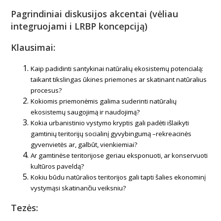
Pagrindiniai diskusijos akcentai (vėliau
integruojami i LRBP koncepciją)
Klausimai:
Kaip padidinti santykinai natūralių ekosistemų potencialą:
taikant tikslingas ūkines priemones ar skatinant natūralius
procesus?
Kokiomis priemonėmis galima suderinti natūralių
ekosistemų saugojimą ir naudojimą?
Kokia urbanistinio vystymo kryptis gali padėti išlaikyti
gamtinių teritorijų socialinį gyvybingumą –rekreacinės
gyvenvietės ar, galbūt, vienkiemiai?
Ar gamtinėse teritorijose geriau eksponuoti, ar konservuoti
kultūros paveldą?
Kokiu būdu natūralios teritorijos gali tapti šalies ekonominį
vystymąsi skatinančiu veiksniu?
Tezės: