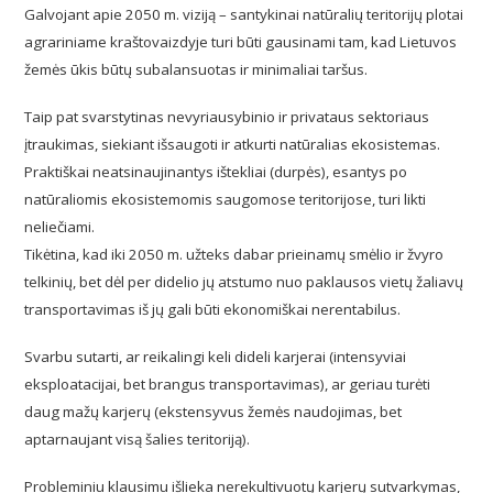
Galvojant apie 2050 m. viziją – santykinai natūralių teritorijų plotai
agrariniame kraštovaizdyje turi būti gausinami tam, kad Lietuvos
žemės ūkis būtų subalansuotas ir minimaliai taršus.
Taip pat svarstytinas nevyriausybinio ir privataus sektoriaus
įtraukimas, siekiant išsaugoti ir atkurti natūralias ekosistemas.
Praktiškai neatsinaujinantys ištekliai (durpės), esantys po
natūraliomis ekosistemomis saugomose teritorijose, turi likti
neliečiami.
Tikėtina, kad iki 2050 m. užteks dabar prieinamų smėlio ir žvyro
telkinių, bet dėl per didelio jų atstumo nuo paklausos vietų žaliavų
transportavimas iš jų gali būti ekonomiškai nerentabilus.
Svarbu sutarti, ar reikalingi keli dideli karjerai (intensyviai
eksploatacijai, bet brangus transportavimas), ar geriau turėti
daug mažų karjerų (ekstensyvus žemės naudojimas, bet
aptarnaujant visą šalies teritoriją).
Probleminiu klausimu išlieka nerekultivuotų karjerų sutvarkymas,