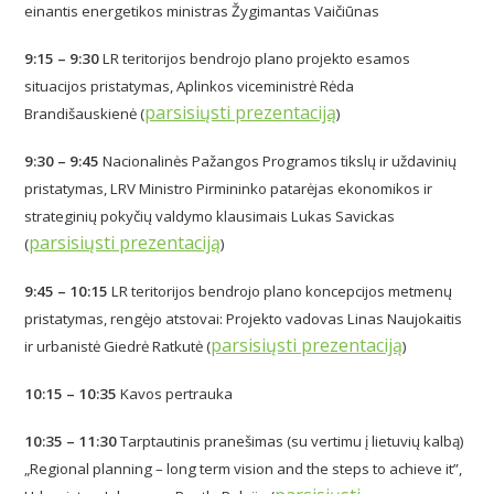
einantis energetikos ministras Žygimantas Vaičiūnas
9:15 – 9:30
LR teritorijos bendrojo plano projekto esamos
situacijos pristatymas, Aplinkos viceministrė Rėda
parsisiųsti prezentaciją
Brandišauskienė (
)
9:30 – 9:45
Nacionalinės Pažangos Programos tikslų ir uždavinių
pristatymas, LRV Ministro Pirmininko patarėjas ekonomikos ir
strateginių pokyčių valdymo klausimais Lukas Savickas
parsisiųsti prezentaciją
(
)
9:45 – 10:15
LR teritorijos bendrojo plano koncepcijos metmenų
pristatymas, rengėjo atstovai: Projekto vadovas Linas Naujokaitis
parsisiųsti prezentaciją
ir urbanistė Giedrė Ratkutė (
)
10:15 – 10:35
Kavos pertrauka
10:35 – 11:30
Tarptautinis pranešimas (su vertimu į lietuvių kalbą)
„Regional planning – long term vision and the steps to achieve it”,