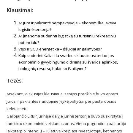
Klausimai:
Ar jūra ir pakrantė perspektyvoje – ekonomiškai aktyvi
logistinė teritorija?
Ar įmanoma suderinti logistiką su turistiniu rekreaciniu
potencialu?
Vėjo ir SGD energetika – iššūkiai ar galimybės?
Kaip suderinti šaliai du svarbius klausimus: teritorijos
ekonominio gyvybingumo didinimą su švarios aplinkos,
biologinių resursų balanso išlaikymu?
Tezės
:
Atsakant į diskusijos klausimus, sesijos pradžioje buvo aptarti
jūros ir pakrantės naudojime įvykę pokyčiai per pastaruosius
keletą metų:
Galiojančio LRBP jūrinėje dalyje jūrinė teritorija buvo suskirstyta į
tam tikro ekonominio veiklumo zonas. Viena pagrindinių pastarojo
laikotarpio intencijų – į Lietuvą kreipiasi investuotojai, ketinantys