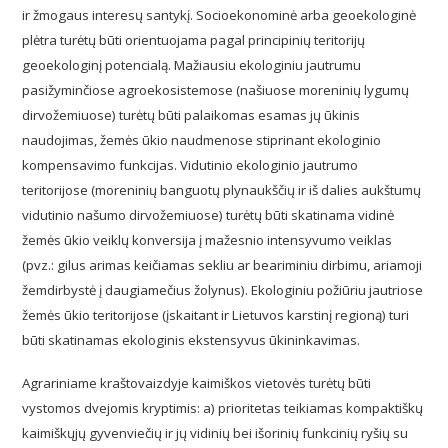
ir žmogaus interesų santykį. Socioekonominė arba geoekologinė
plėtra turėtų būti orientuojama pagal principinių teritorijų
geoekologinį potencialą. Mažiausiu ekologiniu jautrumu
pasižyminčiose agroekosistemose (našiuose moreninių lygumų
dirvožemiuose) turėtų būti palaikomas esamas jų ūkinis
naudojimas, žemės ūkio naudmenose stiprinant ekologinio
kompensavimo funkcijas. Vidutinio ekologinio jautrumo
teritorijose (moreninių banguotų plynaukščių ir iš dalies aukštumų
vidutinio našumo dirvožemiuose) turėtų būti skatinama vidinė
žemės ūkio veiklų konversija į mažesnio intensyvumo veiklas
(pvz.: gilus arimas keičiamas sekliu ar beariminiu dirbimu, ariamoji
žemdirbystė į daugiamečius žolynus). Ekologiniu požiūriu jautriose
žemės ūkio teritorijose (įskaitant ir Lietuvos karstinį regioną) turi
būti skatinamas ekologinis ekstensyvus ūkininkavimas.
Agrariniame kraštovaizdyje kaimiškos vietovės turėtų būti
vystomos dvejomis kryptimis: a) prioritetas teikiamas kompaktiškų
kaimiškųjų gyvenviečių ir jų vidinių bei išorinių funkcinių ryšių su