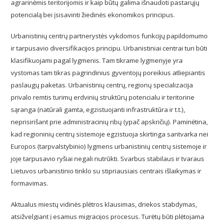
agrarinėmis teritorijomis ir kaip būtų galima išnaudoti pastarųjų
potencialą bei įsisavinti žiedinės ekonomikos principus.
Urbanistinių centrų partnerystės vykdomos funkcijų papildomumo
ir tarpusavio diversifikacijos principu. Urbanistiniai centrai turi būti
klasifikuojami pagal lygmenis. Tam tikrame lygmenyje yra
vystomas tam tikras pagrindinius gyventojų poreikius atliepiantis
paslaugų paketas. Urbanistinių centrų, regionų specializacija
privalo remtis turimų erdvinių struktūrų potencialu ir teritorine
sąranga (natūrali gamta, egzistuojanti infrastruktūra ir t.t.),
neprisirišant prie administracinių ribų (ypač apskričių). Paminėtina,
kad regioninių centrų sistemoje egzistuoja skirtinga santvarka nei
Europos (tarpvalstybinio) lygmens urbanistinių centrų sistemoje ir
joje tarpusavio ryšiai negali nutrūkti. Svarbus stabilaus ir tvaraus
Lietuvos urbanistinio tinklo su stipriausiais centrais išlaikymas ir
formavimas.
Aktualus miestų vidinės plėtros klausimas, driekos stabdymas,
atsižvelgiant į esamus migracijos procesus. Turėtų būti plėtojama