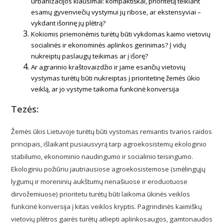
urbanizacijos klausimai: kompaktiškai, prioritetą teikiant
esamų gyvenviečių vystymui jų ribose, ar ekstensyviai –
vykdant išorinę jų plėtrą?
Kokiomis priemonėmis turėtų būti vykdomas kaimo vietovių
socialinės ir ekonominės aplinkos gerinimas? Į vidų
nukreiptų paslaugų teikimas ar į išorę?
Ar agrarinio kraštovaizdžio ir jame esančių vietovių
vystymas turėtų būti nukreiptas į prioritetinę žemės ūkio
veiklą, ar jo vystyme taikoma funkcinė konversija
Tezės:
Žemės ūkis Lietuvoje turėtų būti vystomas remiantis tvarios raidos
principais, išlaikant pusiausvyrą tarp agroekosistemų ekologinio
stabilumo, ekonominio naudingumo ir socialinio teisingumo.
Ekologiniu požiūriu jautriausiose agroekosistemose (smėlingųjų
lygumų ir moreninių aukštumų nenašiuose ir eroduotuose
dirvožemiuose) prioritetu turėtų būti laikoma ūkinės veiklos
funkcinė konversija į kitas veiklos kryptis. Pagrindinės kaimiškų
vietovių plėtros gairės turėtų atliepti aplinkosaugos, gamtonaudos