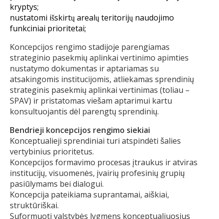
kryptys;
nustatomi išskirtų arealų teritorijų naudojimo
funkciniai prioritetai;
Koncepcijos rengimo stadijoje parengiamas
strateginio pasekmių aplinkai vertinimo apimties
nustatymo dokumentas ir aptariamas su
atsakingomis institucijomis, atliekamas sprendinių
strateginis pasekmių aplinkai vertinimas (toliau –
SPAV) ir pristatomas viešam aptarimui kartu
konsultuojantis dėl parengtų sprendinių.
Bendrieji koncepcijos rengimo siekiai
Konceptualieji sprendiniai turi atspindėti šalies
vertybinius prioritetus.
Koncepcijos formavimo procesas įtraukus ir atviras
institucijų, visuomenės, įvairių profesinių grupių
pasiūlymams bei dialogui.
Koncepcija pateikiama suprantamai, aiškiai,
struktūriškai.
Suformuoti valstybės lygmens konceptualiuosius