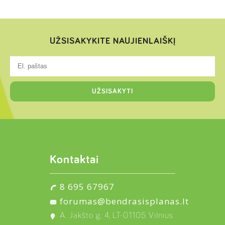
UŽSISAKYKITE NAUJIENLAIŠKĮ
Kontaktai
8 695 67967
forumas@bendrasisplanas.lt
A. Jakšto g. 4, LT-01105 Vilnius