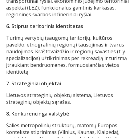
transportiniai ryšiai, ekonominio judėjimo teritoriniai
aspektai (LEZ), funkcionalus gamtinis karkasas,
regioninės svarbos inžineriniai ryšiai.
6. Stiprus teritorinis identitetas
Turimų vertybių (saugomų teritorijų, kultūros
paveldo, etnografinių regionų) tausojimas ir tvarus
naudojimas. Kraštovaizdžio ir regionų savasties (t. y.
specializacijos) užtikrinimas per rekreaciją ir turizmą
įtraukiant bendruomenes, formuosiančias vietos
identitetą
7. Strateginiai objektai
Lietuvos strateginių objektų sistema, Lietuvos
strateginių objektų sąrašas.
8. Konkurencinga valstybė
Šalies metropolinių struktūrų, matomų Europos
kontekste stiprinimas (Vilnius, Kaunas, Klaipėda),