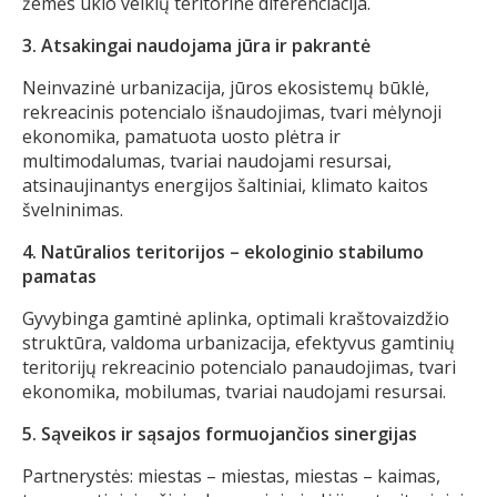
žemės ūkio veiklų teritorinė diferenciacija.
3. Atsakingai naudojama jūra ir pakrantė
Neinvazinė urbanizacija, jūros ekosistemų būklė,
rekreacinis potencialo išnaudojimas, tvari mėlynoji
ekonomika, pamatuota uosto plėtra ir
multimodalumas, tvariai naudojami resursai,
atsinaujinantys energijos šaltiniai, klimato kaitos
švelninimas.
4. Natūralios teritorijos – ekologinio stabilumo
pamatas
Gyvybinga gamtinė aplinka, optimali kraštovaizdžio
struktūra, valdoma urbanizacija, efektyvus gamtinių
teritorijų rekreacinio potencialo panaudojimas, tvari
ekonomika, mobilumas, tvariai naudojami resursai.
5. Sąveikos ir sąsajos formuojančios sinergijas
Partnerystės: miestas – miestas, miestas – kaimas,