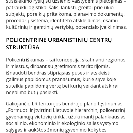
susisiekimo ryšių su užsienio valstybėmis plėtojimas –
patraukli logistikai šalis, lanksti, greitai prie ūkio
subjektų poreikių pritaikoma, planavimo dokumentų,
procedūrų sistema, identiteto atskleidimas, esamų
kultūrinių ir gamtinių vertybių, potencialo įveiklinimas.
POLICENTRINĖ URBANISTINIŲ CENTRŲ
STRUKTŪRA
Policentriškumas – tai koncepcija, skatinanti regionus
ir miestus, dirbant su gretimomis teritorijomis,
išnaudoti bendras stipriąsias puses ir atskleisti
galimus papildomus pranašumus, kurie sąveikoje
suteikia papildomą vertę bei kurių veikiant atskirai
negalima būtų pasiekti.
Galiojančio LR teritorijos bendrojo plano tęstinumas:
„Formuoti ir įtvirtinti Lietuvoje hierarchinį policentrinį
gyvenamųjų vietovių tinklą, užtikrinantį palankiausias
socialinio, ekonominio ir ekologinio šalies vystymo
sąlygas ir aukštos žmonių gyvenimo kokybės