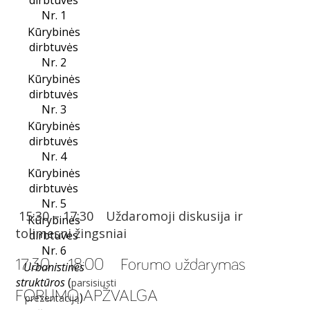
Nr. 1
Kūrybinės
dirbtuvės
Nr. 2
Kūrybinės
dirbtuvės
Nr. 3
Kūrybinės
dirbtuvės
Nr. 4
Kūrybinės
dirbtuvės
Nr. 5
15:30 – 17:30 Uždaromoji diskusija ir
Kūrybinės
tolimesni žingsniai
dirbtuvės
Nr. 6
17:30 – 18:00 Forumo uždarymas
Urbanistinės
struktūros
(
parsisiųsti
FORUMO APŽVALGA
)
prezentaciją