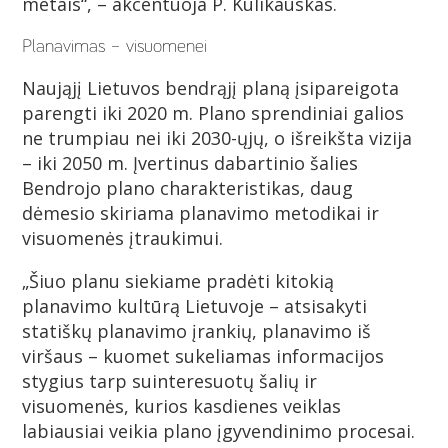
metais“, – akcentuoja P. Kulikauskas.
Planavimas – visuomenei
Naująjį Lietuvos bendrąjį planą įsipareigota
parengti iki 2020 m. Plano sprendiniai galios
ne trumpiau nei iki 2030-ųjų, o išreikšta vizija
– iki 2050 m. Įvertinus dabartinio šalies
Bendrojo plano charakteristikas, daug
dėmesio skiriama planavimo metodikai ir
visuomenės įtraukimui.
„Šiuo planu siekiame pradėti kitokią
planavimo kultūrą Lietuvoje – atsisakyti
statiškų planavimo įrankių, planavimo iš
viršaus – kuomet sukeliamas informacijos
stygius tarp suinteresuotų šalių ir
visuomenės, kurios kasdienes veiklas
labiausiai veikia plano įgyvendinimo procesai.