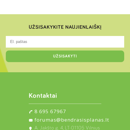
UŽSISAKYKITE NAUJIENLAIŠKĮ
Kontaktai
8 695 67967
forumas@bendrasisplanas.lt
A. Jakšto g. 4, LT-01105 Vilnius