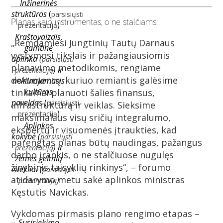
Inžinerinės
struktūros
(
parsisiųsti
Planas kaip instrumentas, o ne stalčiams
)
prezentaciją
Kraštovaizdis,
„Remdamiesi Jungtinių Tautų Darnaus
gamtinė
vystymosi tikslais ir pažangiausiomis
aplinka
(
parsisiųsti
planavimo metodikomis, rengiame
) ir
prezentaciją
dokumentą, kuriuo remiantis galėsime
nekilnojamasis
kultūros
tinkamai planuoti šalies finansus,
paveldas
(
parsisiųsti
infrastruktūrą ir veiklas. Sieksime
)
prezentaciją
maksimalaus visų sričių integralumo,
Aplinkos
ekspertų ir visuomenės įtraukties, kad
kokybė
(
parsisiųsti
parengtas planas būtų naudingas, pažangus
) ir
prezentaciją
darbo įrankis, o ne stalčiuose nugulęs
žemės gelmių
žinybinis taisyklių rinkinys“, – forumo
ištekliai
(
parsisiųsti
atidarymo metu sakė aplinkos ministras
)
prezentaciją
Kęstutis Navickas.
Vykdomas pirmasis plano rengimo etapas –
Susisiekimo