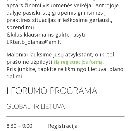
aptars žinomi visuomenės veikėjai. Antrojoje
dalyje pasiskirstę grupėmis gilinsimės į
praktines situacijas ir ieškosime geriausių
sprendimų.
Iškilus klausimams galite rašyti
LRter.b_planas@am.lt
Maloniai lauksime jūsų atvykstant, o iki tol
prašome užpildyti
.
šią registracijos formą
Prisijunkite, tapkite reikšmingo Lietuvai plano
dalimi.
I FORUMO PROGRAMA
GLOBALI IR LIETUVA
8:30 – 9:00 Registracija