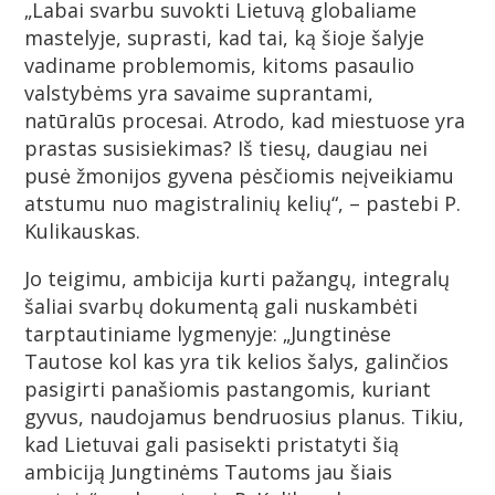
„Labai svarbu suvokti Lietuvą globaliame
mastelyje, suprasti, kad tai, ką šioje šalyje
vadiname problemomis, kitoms pasaulio
valstybėms yra savaime suprantami,
natūralūs procesai. Atrodo, kad miestuose yra
prastas susisiekimas? Iš tiesų, daugiau nei
pusė žmonijos gyvena pėsčiomis neįveikiamu
atstumu nuo magistralinių kelių“, – pastebi P.
Kulikauskas.
Jo teigimu, ambicija kurti pažangų, integralų
šaliai svarbų dokumentą gali nuskambėti
tarptautiniame lygmenyje: „Jungtinėse
Tautose kol kas yra tik kelios šalys, galinčios
pasigirti panašiomis pastangomis, kuriant
gyvus, naudojamus bendruosius planus. Tikiu,
kad Lietuvai gali pasisekti pristatyti šią
ambiciją Jungtinėms Tautoms jau šiais