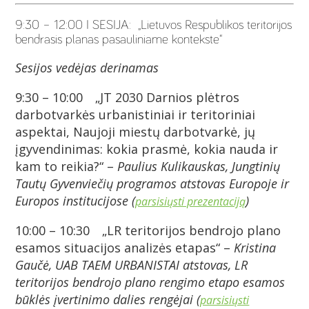
9:30 – 12:00 I SESIJA: „Lietuvos Respublikos teritorijos
bendrasis planas pasauliniame kontekste“
Sesijos vedėjas derinamas
9:30 – 10:00 „JT 2030 Darnios plėtros
darbotvarkės urbanistiniai ir teritoriniai
aspektai, Naujoji miestų darbotvarkė, jų
įgyvendinimas: kokia prasmė, kokia nauda ir
kam to reikia?“ –
Paulius Kulikauskas, Jungtinių
Tautų Gyvenviečių programos atstovas Europoje ir
Europos institucijose (
)
parsisiųsti prezentaciją
10:00 – 10:30 „LR teritorijos bendrojo plano
esamos situacijos analizės etapas“ –
Kristina
Gaučė, UAB TAEM URBANISTAI atstovas, LR
teritorijos bendrojo plano rengimo etapo esamos
būklės įvertinimo dalies rengėjai (
parsisiųsti