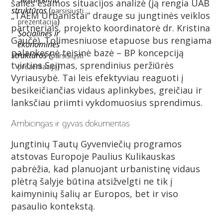
šalies esamos situacijos analizė (ją rengia UAB
struktūros
(
parsisiųsti
„TAEM Urbanistai“ drauge su jungtinės veiklos
)
prezentaciją
partneriais, projekto koordinatorė dr. Kristina
Socialinės ir
Gaučė). Tolimesniuose etapuose bus rengiama
ekonominės
palankesnė teisinė bazė – BP koncepciją
struktūros
(
parsisiųsti
tvirtins Seimas, sprendinius peržiūrės
)
prezentaciją
Vyriausybė. Tai leis efektyviau reaguoti į
besikeičiančias vidaus aplinkybes, greičiau ir
lanksčiau priimti vykdomuosius sprendimus.
Ambicingas ir gyvas dokumentas
Jungtinių Tautų Gyvenviečių programos
atstovas Europoje Paulius Kulikauskas
pabrėžia, kad planuojant urbanistinę vidaus
plėtrą šalyje būtina atsižvelgti ne tik į
kaimyninių šalių ar Europos, bet ir viso
pasaulio kontekstą.