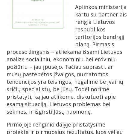
Aplinkos ministerija
kartu su partneriais
rengia Lietuvos
respublikos
teritorijos bendrąjį
planą. Pirmasis
proceso žingsnis – atliekama išsami Lietuvos
analizė socialiniu, ekonominiu bei erdviniu
požiūriu – jau įpusėjo. Tačiau suprasti, ar
mūsų pastebėtos įžvalgos, numatomos
tendencijos yra teisingos, negalime be įvairių
sričių specialistų, be Jūsų. Todėl norime
pristatyti, ką jau atlikome, diskutuoti apie
esamą situaciją, Lietuvos problemas bei
sėkmes, ir išgirsti Jūsų nuomonę.
Pirmojoje renginio dalyje pristatysime
projektą ir pirmuosius rezultatus. Juos vėliau