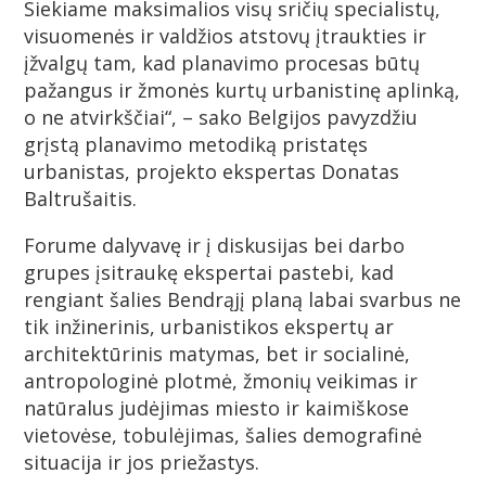
Siekiame maksimalios visų sričių specialistų,
visuomenės ir valdžios atstovų įtraukties ir
įžvalgų tam, kad planavimo procesas būtų
pažangus ir žmonės kurtų urbanistinę aplinką,
o ne atvirkščiai“, – sako Belgijos pavyzdžiu
grįstą planavimo metodiką pristatęs
urbanistas, projekto ekspertas Donatas
Baltrušaitis.
Forume dalyvavę ir į diskusijas bei darbo
grupes įsitraukę ekspertai pastebi, kad
rengiant šalies Bendrąjį planą labai svarbus ne
tik inžinerinis, urbanistikos ekspertų ar
architektūrinis matymas, bet ir socialinė,
antropologinė plotmė, žmonių veikimas ir
natūralus judėjimas miesto ir kaimiškose
vietovėse, tobulėjimas, šalies demografinė
situacija ir jos priežastys.