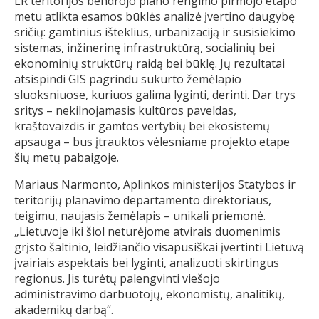
LR teritorijos bendrojo plano rengimo pirmojo etapo
metu atlikta esamos būklės analizė įvertino daugybę
sričių: gamtinius išteklius, urbanizaciją ir susisiekimo
sistemas, inžinerinę infrastruktūrą, socialinių bei
ekonominių struktūrų raidą bei būklę. Jų rezultatai
atsispindi GIS pagrindu sukurto žemėlapio
sluoksniuose, kuriuos galima lyginti, derinti. Dar trys
sritys – nekilnojamasis kultūros paveldas,
kraštovaizdis ir gamtos vertybių bei ekosistemų
apsauga – bus įtrauktos vėlesniame projekto etape
šių metų pabaigoje.
Mariaus Narmonto, Aplinkos ministerijos Statybos ir
teritorijų planavimo departamento direktoriaus,
teigimu, naujasis žemėlapis – unikali priemonė.
„Lietuvoje iki šiol neturėjome atvirais duomenimis
grįsto šaltinio, leidžiančio visapusiškai įvertinti Lietuvą
įvairiais aspektais bei lyginti, analizuoti skirtingus
regionus. Jis turėtų palengvinti viešojo
administravimo darbuotojų, ekonomistų, analitikų,
akademikų darbą“.