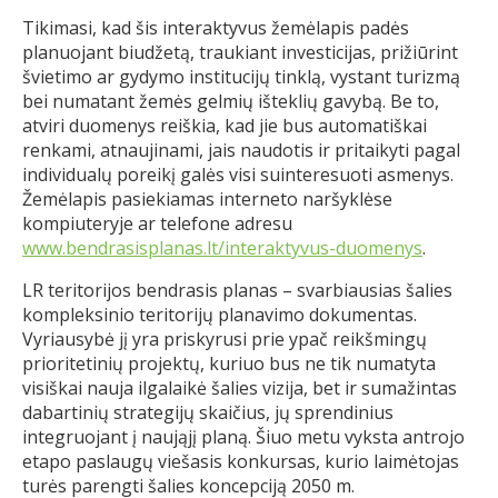
Tikimasi, kad šis interaktyvus žemėlapis padės
planuojant biudžetą, traukiant investicijas, prižiūrint
švietimo ar gydymo institucijų tinklą, vystant turizmą
bei numatant žemės gelmių išteklių gavybą. Be to,
atviri duomenys reiškia, kad jie bus automatiškai
renkami, atnaujinami, jais naudotis ir pritaikyti pagal
individualų poreikį galės visi suinteresuoti asmenys.
Žemėlapis pasiekiamas interneto naršyklėse
kompiuteryje ar telefone adresu
www.bendrasisplanas.lt/interaktyvus-duomenys
.
LR teritorijos bendrasis planas – svarbiausias šalies
kompleksinio teritorijų planavimo dokumentas.
Vyriausybė jį yra priskyrusi prie ypač reikšmingų
prioritetinių projektų, kuriuo bus ne tik numatyta
visiškai nauja ilgalaikė šalies vizija, bet ir sumažintas
dabartinių strategijų skaičius, jų sprendinius
integruojant į naująjį planą. Šiuo metu vyksta antrojo
etapo paslaugų viešasis konkursas, kurio laimėtojas
turės parengti šalies koncepciją 2050 m.