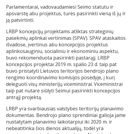
Parlamentarai, vadovaudamiesi Seimo statutu ir
apsvarstę abu projektus, turės pasirinkti vieną iš jų ir
ją patvirtinti.
LRBP koncepcijų projektams atliktas strateginių
pasekmių aplinkai vertinimas (SPAV). SPAV ataskaitos
išvadose, įvertinus abu koncepcijos projektus
aplinkosauginiu, socialiniu ir ekonominiu aspektu,
buvo rekomenduota pasirinkti pastarąjį. LRBP
koncepcijos projektai 2019 m. spalio 23 d. taip pat
buvo pristatyti Lietuvos teritorijos bendrojo plano
rengimo koordinavimo komisijos posėdyje, į kurį
deleguoti visų ministerijų viceministrai. Viceministrai
taip pat nutarė siūlyti Seimui pasirinkti koncepcijos
antrąjį projektą.
LRBP yra svarbiausias valstybės teritorijų planavimo
dokumentas. Bendrojo plano sprendiniai galioja jame
nustatytam planavimo laikotarpiui iki 2020 m. ir
nebeatitinka šios dienos aktualijų, todėl yra