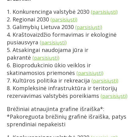
1. Konkurencinga valstybė 2030
(parsisiųsti)
2. Regionai 2030
(parsisiųsti)
3. Galimybių Lietuva 2030
(parsisiųsti)
4. Kraštovaizdžio formavimas ir ekologinė
pusiausvyra
(parsisiųsti)
5. Atsakingai naudojama jūra ir
pakrantė
(parsisiųsti)
6. Bioprodukcinio ūkio veiklos ir
skatinamosios priemonės
(parsisiųsti)
7. Kultūros politika ir rekreacija
(parsisiųsti)
8. Kompleksinė infrastruktūra ir teritorijų
rezervavimas valstybės poreikiams
(parsisiųsti)
Brėžiniai atnaujinta grafine išraiška*:
*Pakoreguota brėžinių grafinė išraiška, patys
sprendiniai nepakeisti