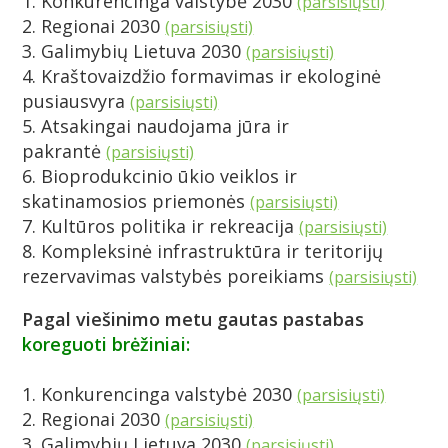
1. Konkurencinga valstybė 2030
(parsisiųsti)
2. Regionai 2030
(parsisiųsti)
3. Galimybių Lietuva 2030
(parsisiųsti)
4. Kraštovaizdžio formavimas ir ekologinė
pusiausvyra
(parsisiųsti)
5. Atsakingai naudojama jūra ir
pakrantė
(parsisiųsti)
6. Bioprodukcinio ūkio veiklos ir
skatinamosios priemonės
(parsisiųsti)
7. Kultūros politika ir rekreacija
(parsisiųsti)
8. Kompleksinė infrastruktūra ir teritorijų
rezervavimas valstybės poreikiams
(parsisiųsti)
Pagal viešinimo metu gautas pastabas
koreguoti brėžiniai:
1. Konkurencinga valstybė 2030
(parsisiųsti)
2. Regionai 2030
(parsisiųsti)
3. Galimybių Lietuva 2030
(parsisiųsti)