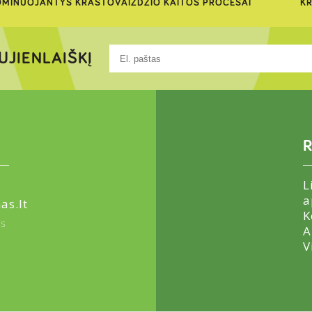
MINUOJANTYS KRAŠTOVAIZDŽIO KAITOS PROCESAI
KR
UJIENLAIŠKĮ
R
L
a
as.lt
K
us
A
V