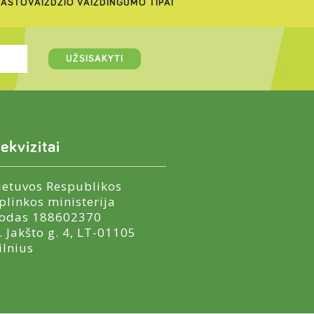
AŠTOVAIZDŽIO VAIZDINGUMO TIPAI
ekvizitai
ietuvos Respublikos
plinkos ministerija
odas 188602370
. Jakšto g. 4, LT-01105
ilnius