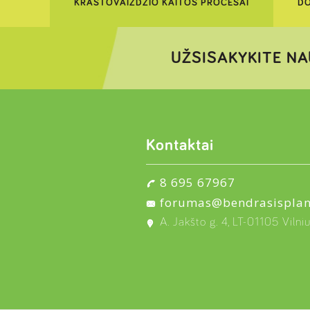
KRAŠTOVAIZDŽIO KAITOS PROCESAI
DO
UŽSISAKYKITE NA
Kontaktai
8 695 67967
forumas@bendrasisplan
A. Jakšto g. 4, LT-01105 Vilni