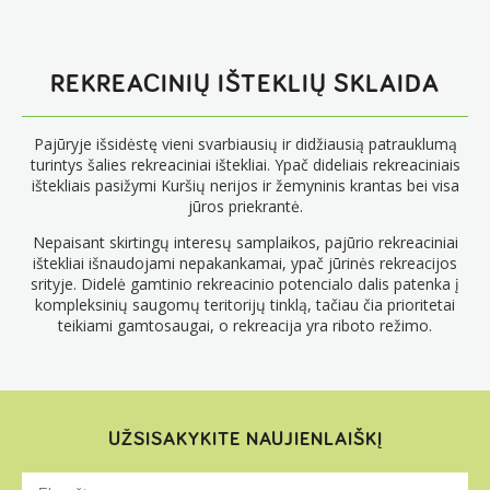
REKREACINIŲ IŠTEKLIŲ SKLAIDA
Pajūryje išsidėstę vieni svarbiausių ir didžiausią patrauklumą
turintys šalies rekreaciniai ištekliai. Ypač dideliais rekreaciniais
ištekliais pasižymi Kuršių nerijos ir žemyninis krantas bei visa
jūros priekrantė.
Nepaisant skirtingų interesų samplaikos, pajūrio rekreaciniai
ištekliai išnaudojami nepakankamai, ypač jūrinės rekreacijos
srityje. Didelė gamtinio rekreacinio potencialo dalis patenka į
kompleksinių saugomų teritorijų tinklą, tačiau čia prioritetai
teikiami gamtosaugai, o rekreacija yra riboto režimo.
UŽSISAKYKITE NAUJIENLAIŠKĮ