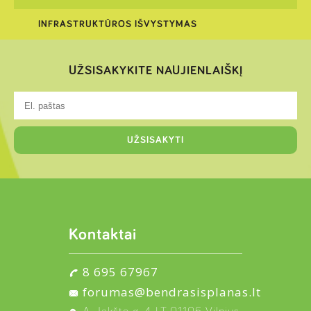
INFRASTRUKTŪROS IŠVYSTYMAS
UŽSISAKYKITE NAUJIENLAIŠKĮ
Kontaktai
8 695 67967
forumas@bendrasisplanas.lt