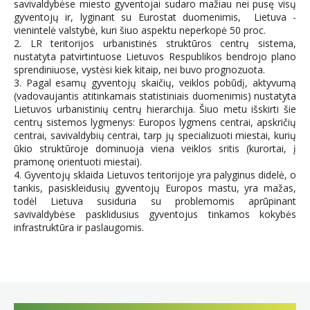
savivaldybėse miesto gyventojai sudaro mažiau nei pusę visų
gyventojų ir, lyginant su Eurostat duomenimis, Lietuva -
vienintelė valstybė, kuri šiuo aspektu neperkopė 50 proc.
2. LR teritorijos urbanistinės struktūros centrų sistema,
nustatyta patvirtintuose Lietuvos Respublikos bendrojo plano
sprendiniuose, vystėsi kiek kitaip, nei buvo prognozuota.
3. Pagal esamų gyventojų skaičių, veiklos pobūdį, aktyvumą
(vadovaujantis atitinkamais statistiniais duomenimis) nustatyta
Lietuvos urbanistinių centrų hierarchija. Šiuo metu išskirti šie
centrų sistemos lygmenys: Europos lygmens centrai, apskričių
centrai, savivaldybių centrai, tarp jų specializuoti miestai, kurių
ūkio struktūroje dominuoja viena veiklos sritis (kurortai, į
pramonę orientuoti miestai).
4. Gyventojų sklaida Lietuvos teritorijoje yra palyginus didelė, o
tankis, pasiskleidusių gyventojų Europos mastu, yra mažas,
todėl Lietuva susiduria su problemomis aprūpinant
savivaldybėse pasklidusius gyventojus tinkamos kokybės
infrastruktūra ir paslaugomis.