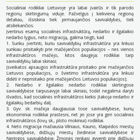
Socialiniai rodikliai Lietuvoje yra labai įvairūs ir tik parodo
regionų skirtingumą viduje. Pažvelgus į kiekvieną regioną
detaliau, išsiskiria tiek pirmaujančios savivaldybės, tiek
atsiliekančios.
Įvertinus esamą socialinės infrastruktūrą, nedarbo ir ilgalaikio
nedarbo lygius, neto migraciją, galima teigti, kad
1. Sunku įvertinti, kuriu savivaldybių infrastruktūra yra linkusi
sunkiau prisitaikyti prie mažėjančios populiacijos – nes vienos
infrastruktūros mažėjo, kitos daugėja; rodikliai tarp
savivaldybių labai skiriasi;
(sveikatos apsaugos infrastruktūra prisitaiko prie mažėjančios
Lietuvos populiacijos, o švietimo infrastruktūra yra linkusi
didėti ir neprisitaiko prie mažėjančios Lietuvos populiacijos);
2. Nedarbo ir ilgalaikio nedarbo rodikliai skirtingose
savivaldybėse tarpusavyje labai skiriasi, todėl negalima daryti
išvados, kad socialinės infrastruktūros kiekis įtakoja nedarbo ir
ilgalaikių bedarbių dalį.
3. Gyv. sk. mažėja daugiausiai tose savivaldybėse, kurių
ekonominiai rodikliai prastesni, net jei jose yra geri socialinės
infrastruktūros (lovų sk., ploto mokiniui) rodikliai.
4. Neto migracija mažiausia Vilniaus, Kauno, Klaipėdos miestų
savivaldybėse, didžiųjų miestų žiedinėse savivaldybėse ir
Neringos savivaldybėje. Žmonės renkasi gyventi prie didžiųjų