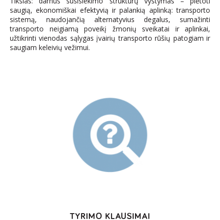
Tikslas: darnus susisiekimo struktūrų vystymas – plėtoti
saugią, ekonomiškai efektyvią ir palankią aplinką: transporto
sistemą, naudojančią alternatyvius degalus, sumažinti
transporto neigiamą poveikį žmonių sveikatai ir aplinkai,
užtikrinti vienodas sąlygas įvairių transporto rūšių patogiam ir
saugiam keleivių vežimui.
TYRIMO KLAUSIMAI