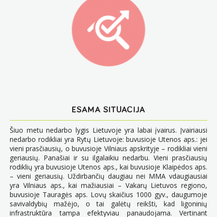
ESAMA SITUACIJA
Šiuo metu nedarbo lygis Lietuvoje yra labai įvairus. Įvairiausi
nedarbo rodikliai yra Rytų Lietuvoje: buvusioje Utenos aps.: jei
vieni prasčiausių, o buvusioje Vilniaus apskrityje – rodikliai vieni
geriausių. Panašiai ir su ilgalaikiu nedarbu. Vieni prasčiausių
rodiklių yra buvusioje Utenos aps., kai buvusioje Klaipėdos aps.
– vieni geriausių. Uždirbančių daugiau nei MMA vdaugiausiai
yra Vilniaus aps., kai mažiausiai – Vakarų Lietuvos regiono,
buvusioje Tauragės aps. Lovų skaičius 1000 gyv., daugumoje
savivaldybių mažėjo, o tai galėtų reikšti, kad ligoninių
infrastruktūra tampa efektyviau panaudojama. Vertinant