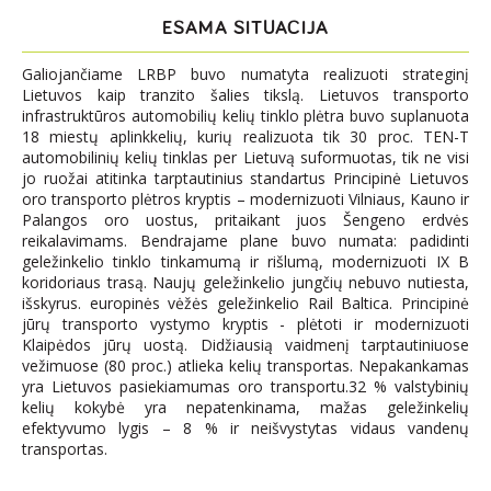
ESAMA SITUACIJA
Galiojančiame LRBP buvo numatyta realizuoti strateginį
Lietuvos kaip tranzito šalies tikslą. Lietuvos transporto
infrastruktūros automobilių kelių tinklo plėtra buvo suplanuota
18 miestų aplinkkelių, kurių realizuota tik 30 proc. TEN-T
automobilinių kelių tinklas per Lietuvą suformuotas, tik ne visi
jo ruožai atitinka tarptautinius standartus Principinė Lietuvos
oro transporto plėtros kryptis – modernizuoti Vilniaus, Kauno ir
Palangos oro uostus, pritaikant juos Šengeno erdvės
reikalavimams. Bendrajame plane buvo numata: padidinti
geležinkelio tinklo tinkamumą ir rišlumą, modernizuoti IX B
koridoriaus trasą. Naujų geležinkelio jungčių nebuvo nutiesta,
išskyrus. europinės vėžės geležinkelio Rail Baltica. Principinė
jūrų transporto vystymo kryptis - plėtoti ir modernizuoti
Klaipėdos jūrų uostą. Didžiausią vaidmenį tarptautiniuose
vežimuose (80 proc.) atlieka kelių transportas. Nepakankamas
yra Lietuvos pasiekiamumas oro transportu.32 % valstybinių
kelių kokybė yra nepatenkinama, mažas geležinkelių
efektyvumo lygis – 8 % ir neišvystytas vidaus vandenų
transportas.