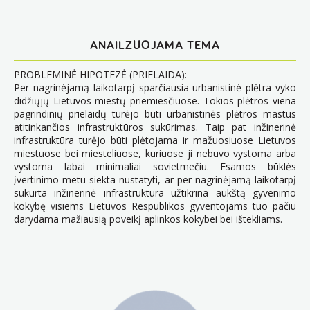
ANAILZUOJAMA TEMA
PROBLEMINĖ HIPOTEZĖ (PRIELAIDA):
Per nagrinėjamą laikotarpį sparčiausia urbanistinė plėtra vyko
didžiųjų Lietuvos miestų priemiesčiuose. Tokios plėtros viena
pagrindinių prielaidų turėjo būti urbanistinės plėtros mastus
atitinkančios infrastruktūros sukūrimas. Taip pat inžinerinė
infrastruktūra turėjo būti plėtojama ir mažuosiuose Lietuvos
miestuose bei miesteliuose, kuriuose ji nebuvo vystoma arba
vystoma labai minimaliai sovietmečiu. Esamos būklės
įvertinimo metu siekta nustatyti, ar per nagrinėjamą laikotarpį
sukurta inžinerinė infrastruktūra užtikrina aukštą gyvenimo
kokybę visiems Lietuvos Respublikos gyventojams tuo pačiu
darydama mažiausią poveikį aplinkos kokybei bei ištekliams.