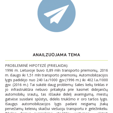
ANAILZUOJAMA TEMA
PROBLEMINĖ HIPOTEZĖ (PRIELAIDA):
1996 m. Lietuvoje buvo 0,89 mln transporto priemonių, 2016
m. išaugo iki 1,51 mln transporto priemonių. Automobilizacijos
lygis padidėjo nuo 240 l.a./1000 gyv.(1996 m.) iki 402 l.a./1000
gyv. (2016 m.) Tai sukėlė daug problemų: šalies kelių tinklas ir
jo infrastruktūra nebuvo pritaikyta prie kasmet didėjančių
automobilių srautų, tas iššaukė didelį avaringumą, miestų
gatvėse susidarė spūstys, didelis triukšmo ir oro taršos lygis.
Išaugęs automobilizacijos lygis padarė neigiamą įtaką
pervežamų keleivių skaičiui viešuoju transportu ir geležinkeliu.