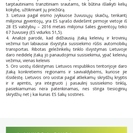
tarptautiniams tranzitiniam srautams, tik būtina išlaikyti kelių
kokybę, užtikrinant jų priežiūrą.
3. Lietuva pagal eismo įvykiuose žuvusiųjų skaičių, tenkantį
milijonui gyventojų, yra ES sąrašo dvidešimt pirmoje vietoje iš
28 ES valstybių – 2016 metais milijonui šalies gyventojų teko
67 žuvusieji (ES vidurkis 51,5).
4. Analizė parodė, kad didžiausią įtaką keleivių ir krovinių
vežimui turi labiausiai išvystyta susisiekimo rūšis automobilių
transportas. Ribotas geležinkelių tinklo išvystymas Lietuvoje
daro nedidelę įtaką jo panaudojimui susisiekimui, ypač keleivių
vežimui, vienas keleivis
5. Oro uostų išdėstymas Lietuvos respublikos teritorijoje daro
įtaką konkretiems regionams ir savivaldybėms, kuriose jie
išsidėstę. Lietuvos oro uostai pagal atliekamų skrydžių kryptis
ir ir apimtis, yra integruoti į pasaulinį susisiekimo tinklą,
pasiekiamumas nėra patenkinamas, nes stinga tiesioginių
skrydžių net į kai kurias ES šalių sostines.