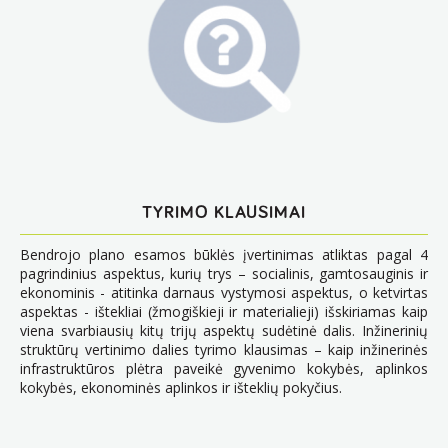
TYRIMO KLAUSIMAI
Bendrojo plano esamos būklės įvertinimas atliktas pagal 4
pagrindinius aspektus, kurių trys – socialinis, gamtosauginis ir
ekonominis - atitinka darnaus vystymosi aspektus, o ketvirtas
aspektas - ištekliai (žmogiškieji ir materialieji) išskiriamas kaip
viena svarbiausių kitų trijų aspektų sudėtinė dalis. Inžinerinių
struktūrų vertinimo dalies tyrimo klausimas – kaip inžinerinės
infrastruktūros plėtra paveikė gyvenimo kokybės, aplinkos
kokybės, ekonominės aplinkos ir išteklių pokyčius.