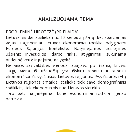
ANAILZUOJAMA TEMA
PROBLEMINĖ HIPOTEZĖ (PRIELAIDA):
Lietuva vis dar atsilieka nuo ES senbuvių šalių, bet sparčiai jas
vejasi. Pagrindiniai Lietuvos ekonominiai rodikliai palyginami
Europos Sąjungos kontekste. Nagrinėjamos tiesioginės
užsienio investicijos, darbo rinka, atlyginimai, sukuriama
pridėtinė vertė ir pajamų nelygybė.
Ne visos savivaldybės vienodai atsigavo po finansų krizės.
Taigi, viena iš užduočių yra išskirti silpniau ir stipriau
ekonomiškai išsivysčiusius Lietuvos regionus. Pvz. šiaurės rytų
Lietuvos regionas smarkiai atsilieka tiek savo demografiniais
rodikliais, tiek ekonominiais nuo Lietuvos vidurkio.
Taip pat, nagrinėjama, kurie ekonominiai rodikliai geriau
perteikia