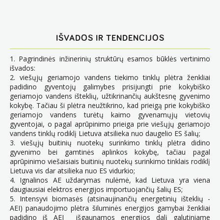
IŠVADOS IR TENDENCIJOS
1. Pagrindinės inžinerinių struktūrų esamos būklės vertinimo
išvados:
2. viešųjų geriamojo vandens tiekimo tinklų plėtra ženkliai
padidino gyventojų galimybes prisijungti prie kokybiško
geriamojo vandens išteklių, užtikrinančių aukštesnę gyvenimo
kokybę. Tačiau ši plėtra neužtikrino, kad prieigą prie kokybiško
geriamojo vandens turėtų kaimo gyvenamųjų vietovių
gyventojai, o pagal aprūpinimo prieiga prie viešųjų geriamojo
vandens tinklų rodiklį Lietuva atsilieka nuo daugelio ES šalių;
3. viešųjų buitinių nuotekų surinkimo tinklų plėtra didino
gyvenimo bei gamtinės aplinkos kokybę, tačiau pagal
aprūpinimo viešaisiais buitinių nuotekų surinkimo tinklais rodiklį
Lietuva vis dar atsilieka nuo ES vidurkio;
4. Ignalinos AE uždarymas nulėmė, kad Lietuva yra viena
daugiausiai elektros energijos importuojančių šalių ES;
5. Intensyvi biomasės (atsinaujinančių energetinių išteklių -
AEI) panaudojimo plėtra šiluminės energijos gamybai ženkliai
padidino iš AEI išgaunamos energijos dalį galutiniame