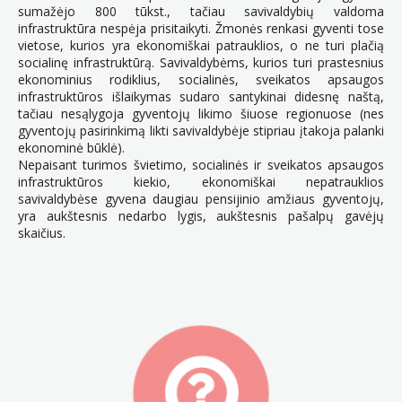
sumažėjo 800 tūkst., tačiau savivaldybių valdoma
infrastruktūra nespėja prisitaikyti. Žmonės renkasi gyventi tose
vietose, kurios yra ekonomiškai patrauklios, o ne turi plačią
socialinę infrastruktūrą. Savivaldybėms, kurios turi prastesnius
ekonominius rodiklius, socialinės, sveikatos apsaugos
infrastruktūros išlaikymas sudaro santykinai didesnę naštą,
tačiau nesąlygoja gyventojų likimo šiuose regionuose (nes
gyventojų pasirinkimą likti savivaldybėje stipriau įtakoja palanki
ekonominė būklė).
Nepaisant turimos švietimo, socialinės ir sveikatos apsaugos
infrastruktūros kiekio, ekonomiškai nepatrauklios
savivaldybėse gyvena daugiau pensijinio amžiaus gyventojų,
yra aukštesnis nedarbo lygis, aukštesnis pašalpų gavėjų
skaičius.