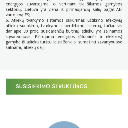
energijos suvartojime, o vertinant tik šilumos gamybos
sektorių, Lietuva yra viena iš pirmaujančių šalių pagal AEI
vartojimą ES;
6. Atliekų tvarkymo sistemos sukūrimas užtikrino efektyvią
atliekų surinkimo, tvarkymo ir perdirbimo sistemą, tačiau vis
dar apie 30 proc. susidarančių buitinių atliekų yra šalinamos
sąvartynuose. Plėtojama energijos (šiluminės ir elektros)
gamyba iš atliekų turėtų leisti ženkliai sumažinti sąvartynuose
šalinamų atliekų dalį.
SUSISIEKIMO STRUKTŪROS