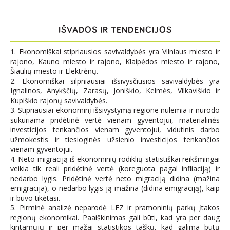
IŠVADOS IR TENDENCIJOS
1. Ekonomiškai stipriausios savivaldybės yra Vilniaus miesto ir
rajono, Kauno miesto ir rajono, Klaipėdos miesto ir rajono,
Šiaulių miesto ir Elektrėnų.
2. Ekonomiškai silpniausiai išsivysčiusios savivaldybės yra
Ignalinos, Anykščių, Zarasų, Joniškio, Kelmės, Vilkaviškio ir
Kupiškio rajonų savivaldybės.
3. Stipriausiai ekonominį išsivystymą regione nulemia ir nurodo
sukuriama pridėtinė vertė vienam gyventojui, materialinės
investicijos tenkančios vienam gyventojui, vidutinis darbo
užmokestis ir tiesioginės užsienio investicijos tenkančios
vienam gyventojui.
4. Neto migraciją iš ekonominių rodiklių statistiškai reikšmingai
veikia tik reali pridėtinė vertė (koreguota pagal infliaciją) ir
nedarbo lygis. Pridėtinė vertė neto migraciją didina (mažina
emigracija), o nedarbo lygis ją mažina (didina emigraciją), kaip
ir buvo tikėtasi.
5. Pirminė analizė neparodė LEZ ir pramoninių parkų įtakos
regionų ekonomikai. Paaiškinimas gali būti, kad yra per daug
kintamųjų ir per mažai statistikos taškų, kad galima būtų