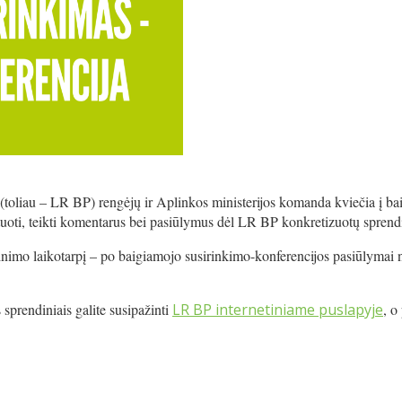
 (toliau – LR BP) rengėjų ir Aplinkos ministerijos komanda kviečia į ba
utuoti, teikti komentarus bei pasiūlymus dėl LR BP konkretizuotų sprend
nimo laikotarpį – po baigiamojo susirinkimo-konferencijos pasiūlymai n
sprendiniais galite susipažinti
LR BP internetiniame puslapyje
, o