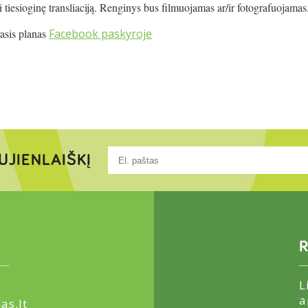
i tiesioginę transliaciją. Renginys bus filmuojamas ar/ir fotografuojamas
rasis planas
Facebook paskyroje
UJIENLAIŠKĮ
R
L
a
as.lt