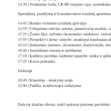
14:30 | Sveikinimo žodis, LR BP rengimo eiga, susirinkimo
Sprendinių, pasiūlymų ir konsultavimosi rezultatų aptarimas
14:45 | Bendra viešinimo rezultatų apžvalga
14:55 | Urbanistinė erdvinė sistema, partnerysčių modelis, sė
15:25 | Žemės ūkis, erdvinės ekonominės struktūros, viešosi
15:55 | Perspektyvi jūrinė valstybė: atsakingai naudojama j
16:10 | Inžinerinės sistemos, ekosistemos, kraštovaizdis, iš
16:40 | Susisiekimo sistema ir mobilumas
17:10 | Kultūros paveldas, kultūrinė tapatybė, raiška ir apli
17:25 | Kavos pertrauka
Diskusija
18:40 | Klausimų – atsakymų sesija
22:00 | Padėka, konferencijos uždarymas
Dalyvių skaičius ribotas, todėl maloniai prašome patvirtinti 