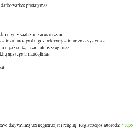
 darbotvarkės pristatymas
kmingi, socialūs ir tvarūs miestai
os ir kultūros paslaugos, rekreacijos ir turizmo vystymas
ūra ir pakrantė; nacionalinis saugumas
teklių apsauga ir naudojimas
nka
savo dalyvavimą užsiregistruojat į renginį. Registracijos nuoroda:
http: