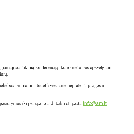
igiamąjį susitikimą-konferenciją, kurio metu bus apžvelgiami
inių.
ebebus priimami – todėl kviečiame nepraleisti progos ir
 pasiūlymus iki pat spalio 5 d. teikti el. paštu
info@am.lt