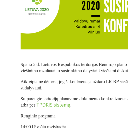
Spalio 5 d. Lietuvos Respublikos teritorijos Bendrojo plano
viešinimo rezultatai, o susirinkimo dalyviai kviečiami disk
Atkreipiame dėmesį, jog ši konferencija uždaro LR BP vieši
sudalyvauti.
Su parengto teritorijų planavimo dokumento konkretizuotais 
arba per
TPDRIS sistemą
.
Renginio programa:
14:00 | Svečių registracija