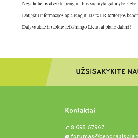
Negalintiems atvykti į renginį, bus sudaryta galimybė stebėt
Daugiau informacijos apie renginį rasite LR teritorijos bend
Dalyvaukite ir tapkite reikšmingo Lietuvai plano dalimi!
UŽSISAKYKITE NA
Kontaktai
8 695 67967
forumas@bendrasisplan