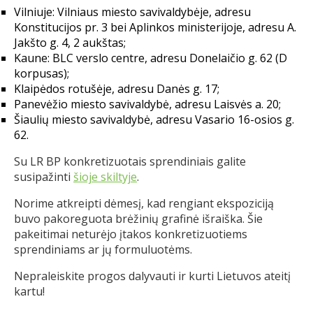
Vilniuje: Vilniaus miesto savivaldybėje, adresu
Konstitucijos pr. 3 bei Aplinkos ministerijoje, adresu A.
Jakšto g. 4, 2 aukštas;
Kaune: BLC verslo centre, adresu Donelaičio g. 62 (D
korpusas);
Klaipėdos rotušėje, adresu Danės g. 17;
Panevėžio miesto savivaldybė, adresu Laisvės a. 20;
Šiaulių miesto savivaldybė, adresu Vasario 16-osios g.
62.
Su LR BP konkretizuotais sprendiniais galite
susipažinti
šioje skiltyje
.
Norime atkreipti dėmesį, kad rengiant ekspoziciją
buvo pakoreguota brėžinių grafinė išraiška. Šie
pakeitimai neturėjo įtakos konkretizuotiems
sprendiniams ar jų formuluotėms.
Nepraleiskite progos dalyvauti ir kurti Lietuvos ateitį
kartu!