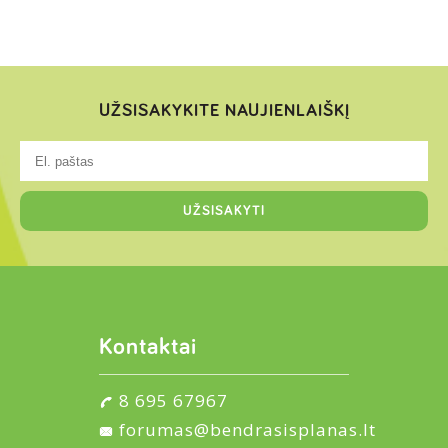
UŽSISAKYKITE NAUJIENLAIŠKĮ
Kontaktai
8 695 67967
forumas@bendrasisplanas.lt