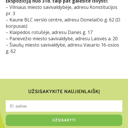
Ekspoziciją nuo 31d. taip pat galėsite išvysti:
– Vilniaus miesto savivaldybėje, adresu Konstitucijos
pr. 3
– Kaune BLC verslo centre, adresu Donelaičio g. 62 (D
korpusas)
– Klaipėdos rotušėje, adresu Danės g. 17
– Panevėžio miesto savivaldybė, adresu Laisvės a. 20
– Šiaulių miesto savivaldybė, adresu Vasario 16-osios
g. 62
UŽSISAKYKITE NAUJIENLAIŠKĮ