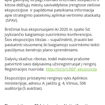
kitose didžiųjų miestų savivaldybėse įrengtose viešose
ekspozicijose ir papildomai pateikiama informacija
apie strateginio pasekmių aplinkai vertinimo ataskaitą
(SPAV).
Brėžiniai bus eksponuojami iki 2020 m. spalio 5d.
įvyksiančio baigiamojo susirinkimo-konferencijos.
Šios ekspozicijos tikslas – supažindinti, įtraukti bei
paskatinti visuomenę iki baigiamojo susirinkimo teikti
pasiūlymus bendrojo plano sprendiniams.
Dalyvių skaičius ribotas, todėl maloniai prašome
patvirtinti savo dalyvavimą užsiregistruojat į renginį.
Registracijos nuoroda:
http://bit.ly/LRBP_
ekspozicija
Ekspozicijos pristatymo renginys vyks Aplinkos
ministerijoje, adresu: A. Jakšto g. 4, Vilnius, 506
auditorija (5 aukštas).