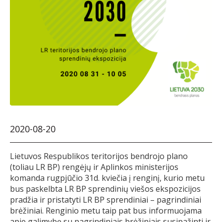
2020-08-20
Lietuvos Respublikos teritorijos bendrojo plano
(toliau LR BP) rengėjų ir Aplinkos ministerijos
komanda rugpjūčio 31d. kviečia į renginį, kurio metu
bus paskelbta LR BP sprendinių viešos ekspozicijos
pradžia ir pristatyti LR BP sprendiniai – pagrindiniai
brėžiniai. Renginio metu taip pat bus informuojama
apie galimybę su pagrindiniais brėžiniais susipažinti ir