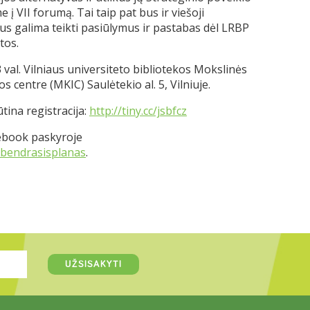
 į VII forumą. Tai taip pat bus ir viešoji
us galima teikti pasiūlymus ir pastabas dėl LRBP
tos.
 val. Vilniaus universiteto bibliotekos Mokslinės
s centre (MKIC) Saulėtekio al. 5, Vilniuje.
tina registracija:
http://tiny.cc/jsbfcz
ebook paskyroje
/bendrasisplanas
.