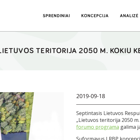
SPRENDINIAI
KONCEPCIJA
ANALIZĖ
ETUVOS TERITORIJA 2050 M. KOKIU KEL
2019-09-18
Septintasis Lietuvos Respu
„
Lietuvos teritorija 2050 m.
forumo programa
galima j
Suformavus LRBP koncepcijo