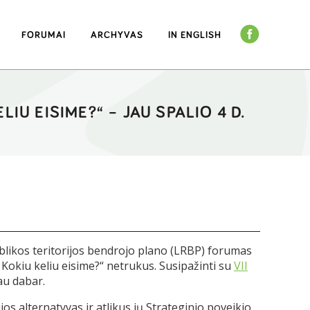
FORUMAI
ARCHYVAS
IN ENGLISH
IU EISIME?“ – JAU SPALIO 4 D.
blikos teritorijos bendrojo plano (LRBP) forumas
 Kokiu keliu eisime?
“ netrukus. Susipažinti su
VII
au dabar.
s alternatyvas ir atlikus jų Strateginio poveikio