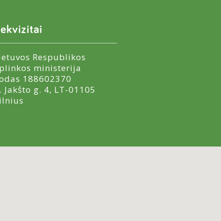
ekvizitai
ietuvos Respublikos
plinkos ministerija
odas 188602370
. Jakšto g. 4, LT-01105
ilnius