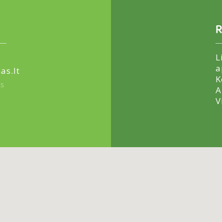
R
L
a
as.lt
K
us
A
V