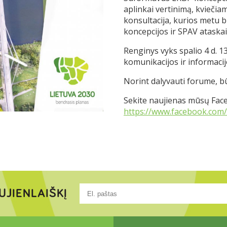
aplinkai vertinimą, kviečiame
konsultacija, kurios metu b
koncepcijos ir SPAV ataskai
Renginys vyks spalio 4 d. 13
komunikacijos ir informacijo
Norint dalyvauti forume, bū
Sekite naujienas mūsų Fac
https://www.facebook.com
UJIENLAIŠKĮ