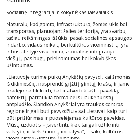
Martinkus.
Socialinė integracija ir kokybiškas laisvalaikis
Natūralu, kad gamta, infrastruktūra, žemės ūkis bei
transportas, planuojant šalies teritoriją, yra svarbu,
tačiau reikšmingas iššūkis, pasak socialinės apsaugos
ir darbo, vidaus reikalų bei kultūros viceministrų, yra
ir bus ateityje visuomenės socialinė integracija –
viešųjų paslaugų prieinamumas bei kokybiškas
užimtumas.
„Lietuvoje turime puikų Anykščių pavyzdį, kai žmonės
iš didmiesčių, nusprendė grįžti į gimtąjį kraštą ir jame
pradėjo ne tik kurti, bet ir atverti krašto paveldą,
pateikti jį patrauklia forma bei sulaukė turistų
antplūdžio. Šiandien Anykščiai yra traukos centras
regione ir gali būti pavyzdžiu visai Lietuvai, kaip turi
būti prižiūrimas ir puoselėjamas kultūros paveldas.
Mūsų užduotis – įsivertinti, kiek tai gali užtikrinti
valstybė ir kiek žmonių iniciatyva“, – sakė kultūros
viceministrė Gintautė Žemaitytė.