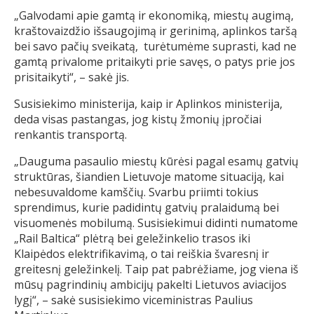
„Galvodami apie gamtą ir ekonomiką, miestų augimą,
kraštovaizdžio išsaugojimą ir gerinimą, aplinkos taršą
bei savo pačių sveikatą, turėtumėme suprasti, kad ne
gamtą privalome pritaikyti prie savęs, o patys prie jos
prisitaikyti“, – sakė jis.
Susisiekimo ministerija, kaip ir Aplinkos ministerija,
deda visas pastangas, jog kistų žmonių įpročiai
renkantis transportą.
„Dauguma pasaulio miestų kūrėsi pagal esamų gatvių
struktūras, šiandien Lietuvoje matome situaciją, kai
nebesuvaldome kamščių. Svarbu priimti tokius
sprendimus, kurie padidintų gatvių pralaidumą bei
visuomenės mobilumą. Susisiekimui didinti numatome
„Rail Baltica“ plėtrą bei geležinkelio trasos iki
Klaipėdos elektrifikavimą, o tai reiškia švaresnį ir
greitesnį geležinkelį. Taip pat pabrėžiame, jog viena iš
mūsų pagrindinių ambicijų pakelti Lietuvos aviacijos
lygį“, – sakė susisiekimo viceministras Paulius