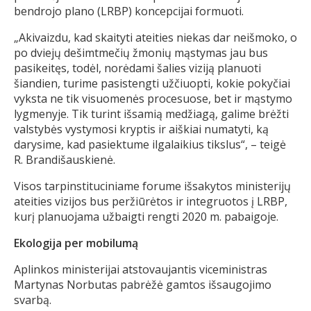
bendrojo plano (LRBP) koncepcijai formuoti.
„Akivaizdu, kad skaityti ateities niekas dar neišmoko, o
po dviejų dešimtmečių žmonių mąstymas jau bus
pasikeitęs, todėl, norėdami šalies viziją planuoti
šiandien, turime pasistengti užčiuopti, kokie pokyčiai
vyksta ne tik visuomenės procesuose, bet ir mąstymo
lygmenyje. Tik turint išsamią medžiagą, galime brėžti
valstybės vystymosi kryptis ir aiškiai numatyti, ką
darysime, kad pasiektume ilgalaikius tikslus“, – teigė
R. Brandišauskienė.
Visos tarpinstituciniame forume išsakytos ministerijų
ateities vizijos bus peržiūrėtos ir integruotos į LRBP,
kurį planuojama užbaigti rengti 2020 m. pabaigoje.
Ekologija per mobilumą
Aplinkos ministerijai atstovaujantis viceministras
Martynas Norbutas pabrėžė gamtos išsaugojimo
svarbą.