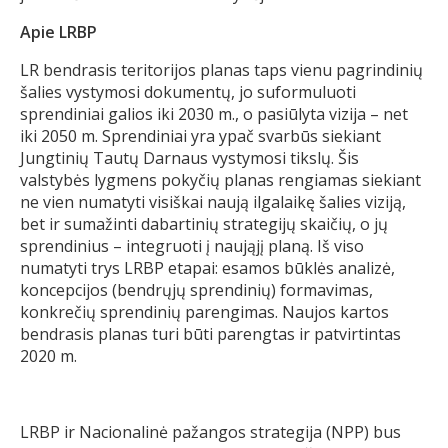
Apie LRBP
LR bendrasis teritorijos planas taps vienu pagrindinių
šalies vystymosi dokumentų, jo suformuluoti
sprendiniai galios iki 2030 m., o pasiūlyta vizija – net
iki 2050 m. Sprendiniai yra ypač svarbūs siekiant
Jungtinių Tautų Darnaus vystymosi tikslų. Šis
valstybės lygmens pokyčių planas rengiamas siekiant
ne vien numatyti visiškai naują ilgalaikę šalies viziją,
bet ir sumažinti dabartinių strategijų skaičių, o jų
sprendinius – integruoti į naująjį planą. Iš viso
numatyti trys LRBP etapai: esamos būklės analizė,
koncepcijos (bendrųjų sprendinių) formavimas,
konkrečių sprendinių parengimas. Naujos kartos
bendrasis planas turi būti parengtas ir patvirtintas
2020 m.
LRBP ir Nacionalinė pažangos strategija (NPP) bus