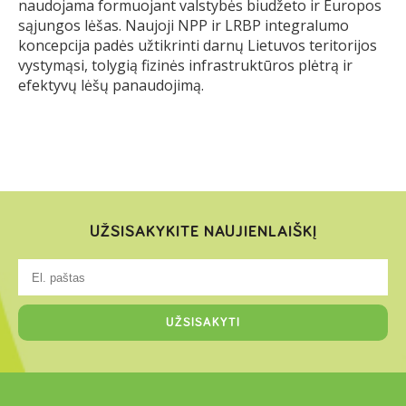
naudojama formuojant valstybės biudžeto ir Europos
sąjungos lėšas. Naujoji NPP ir LRBP integralumo
koncepcija padės užtikrinti darnų Lietuvos teritorijos
vystymąsi, tolygią fizinės infrastruktūros plėtrą ir
efektyvų lėšų panaudojimą.
UŽSISAKYKITE NAUJIENLAIŠKĮ