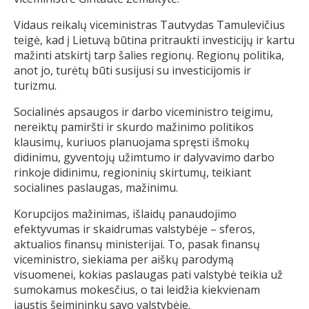
Vidaus reikalų viceministras Tautvydas Tamulevičius
teigė, kad į Lietuvą būtina pritraukti investicijų ir kartu
mažinti atskirtį tarp šalies regionų. Regionų politika,
anot jo, turėtų būti susijusi su investicijomis ir
turizmu.
Socialinės apsaugos ir darbo viceministro teigimu,
nereiktų pamiršti ir skurdo mažinimo politikos
klausimų, kuriuos planuojama spręsti išmokų
didinimu, gyventojų užimtumo ir dalyvavimo darbo
rinkoje didinimu, regioninių skirtumų, teikiant
socialines paslaugas, mažinimu.
Korupcijos mažinimas, išlaidų panaudojimo
efektyvumas ir skaidrumas valstybėje – sferos,
aktualios finansų ministerijai. To, pasak finansų
viceministro, siekiama per aiškų parodymą
visuomenei, kokias paslaugas pati valstybė teikia už
sumokamus mokesčius, o tai leidžia kiekvienam
jaustis šeimininku savo valstybėje.