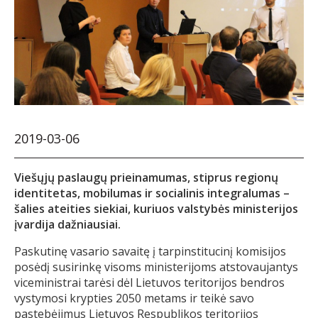
2019-03-06
Viešųjų paslaugų prieinamumas, stiprus regionų
identitetas, mobilumas ir socialinis integralumas –
šalies ateities siekiai, kuriuos valstybės ministerijos
įvardija dažniausiai.
Paskutinę vasario savaitę į tarpinstitucinį komisijos
posėdį susirinkę visoms ministerijoms atstovaujantys
viceministrai tarėsi dėl Lietuvos teritorijos bendros
vystymosi krypties 2050 metams ir teikė savo
pastebėjimus Lietuvos Respublikos teritorijos