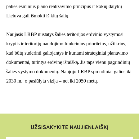
palies esminius plano realizavimo principus ir kokių dalykų
Lietuva gali išmokti iš kitų šalių.
Naujasis LRBP nustatys šalies teritorijos erdvinio vystymosi
kryptis ir teritorijų naudojimo funkcinius prioritetus, užtikrins,
kad būtų suderinti galiojantys ir kuriami strateginiai planavimo
dokumentai, turintys erdvinę išraišką. Jis taps vienu pagrindinių
šalies vystymo dokumentų. Naujojo LRBP sprendiniai galios iki
2030 m., o pasiūlyta vizija – net iki 2050 metų.
UŽSISAKYKITE NAUJIENLAIŠKĮ