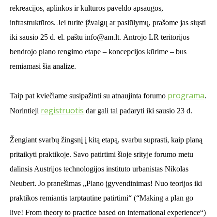
rekreacijos, aplinkos ir kultūros paveldo apsaugos,
infrastruktūros. Jei turite įžvalgų ar pasiūlymų, prašome jas siųsti
iki sausio 25 d.
el.
paštu info
@am.lt.
Antrojo LR teritorijos
bendrojo plano rengimo etape – koncepcijos kūrime – bus
remiamasi šia analize.
programa
Taip pat kviečiame susipažinti su atnaujinta forumo
.
registruotis
Norintieji
dar gali tai padaryti iki sausio 23 d.
Žengiant svarbų žingsnį į kitą etapą, svarbu suprasti, kaip planą
pritaikyti praktikoje. Savo patirtimi šioje srityje forumo metu
dalinsis Austrijos technologijos instituto urbanistas Nikolas
Neubert. Jo pranešimas „Plano įgyvendinimas
!
Nuo teorijos iki
praktikos remiantis tarptautine patirtimi“ (
“
Making a plan go
live! From theory to practice based on international experience“)