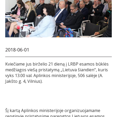
2018-06-01
Kviečiame jus birželio 21 dieną į LRBP esamos būklės
medžiagos viešą pristatymą „Lietuva šiandien“, kuris
vyks 13.00 val. Aplinkos ministerijoje, 506 salėje (A.
Jakšto g. 4, Vilnius).
Šį kartą Aplinkos ministerijoje organizuojamame
renginyje pristatysime parengtos Lietuvos esamos