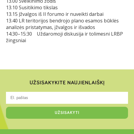
13.00 Sveikinimo žodis
13.10 Susitikimo tikslas
13.15 Įžvalgos iš II forumo ir nuveikti darbai
13.40 LR teritorijos bendrojo plano esamos būklės
analizės pristatymas, įžvalgos ir išvados
14:30–15:30 Uždaromoji diskusija ir tolimesni LRBP
žingsniai
UŽSISAKYKITE NAUJIENLAIŠKĮ