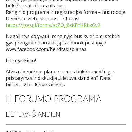
būklės analizės rezultatus.
Renginio programa ir registracijos forma – nuorodoje.
Dėmesio, vietų skaičius – ribotas!
https://goo.gl/forms/acZQg8xKFhHRhxGy2
Negalintys dalyvauti renginyje bus kviečiami stebėti
gyvą renginio transliaciją Facebook puslapyje:
www.facebook.com/bendrasisplanas
Iki susitikimo!
Atviras bendrojo plano esamos būklės medžiagos
pristatymas ir diskusija „Lietuva šiandien“. Data:
birželio 21d., ketvirtadienis.
III FORUMO PROGRAMA
LIETUVA ŠIANDIEN