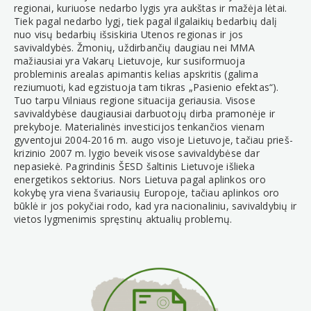
regionai, kuriuose nedarbo lygis yra aukštas ir mažėja lėtai.
Tiek pagal nedarbo lygį, tiek pagal ilgalaikių bedarbių dalį
nuo visų bedarbių išsiskiria Utenos regionas ir jos
savivaldybės. Žmonių, uždirbančių daugiau nei MMA
mažiausiai yra Vakarų Lietuvoje, kur susiformuoja
probleminis arealas apimantis kelias apskritis (galima
reziumuoti, kad egzistuoja tam tikras „Pasienio efektas“).
Tuo tarpu Vilniaus regione situacija geriausia. Visose
savivaldybėse daugiausiai darbuotojų dirba pramonėje ir
prekyboje. Materialinės investicijos tenkančios vienam
gyventojui 2004-2016 m. augo visoje Lietuvoje, tačiau prieš-
krizinio 2007 m. lygio beveik visose savivaldybėse dar
nepasiekė. Pagrindinis ŠESD šaltinis Lietuvoje išlieka
energetikos sektorius. Nors Lietuva pagal aplinkos oro
kokybę yra viena švariausių Europoje, tačiau aplinkos oro
būklė ir jos pokyčiai rodo, kad yra nacionaliniu, savivaldybių ir
vietos lygmenimis spręstinų aktualių problemų.