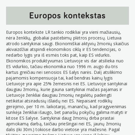
Europos kontekstas
Europos kontekste LR tankio rodikliai yra vieni mažiausių,
nėra ženklių, globaliai pastebimų plėtros procesų. Lietuva
atrodo santykinai saugi. Ekonomiškai aktyvių žmonių skaičius
akivaizdžiai atspindi ekonomikos ciklą ir ES tendencijas, o
nedarbo lygis yra iš esmės toks pat, kaip ES vidurkis.
Ekonomikos produktyvumas Lietuvoje vis dar atsilieka nuo
ES vidurkio, tačiau ekonomika nuo 1996 m. augo du-tris
kartus greičiau nei senosios ES šalys narės. Dalį atsilikimo
pajamomis kompensuoja tai, kad bendras kainų lygis
Lietuvoje yra apie 25% žemesnis nei ES. Lietuvoje santykinai
daugiau žmonių, kurie gauna santykinai mažas pajamas ir
Lietuvoje ženkliai daugiau žmonių negalėtų padengti
netikėtai atsiradusių išlaidų nei ES. Nepaisant rodiklių
gerėjimo, per 10 m. laikotarpį, manančių, kad pragyvenimas
sunkėja ženkliai išaugo, bet panašių pokyčių galima matyti ir
kitose ES šalyse. Santykinai daug žmonių dirba prastai
apmokamą darbą, taičiau priešingai nei ES, jaunų žmonių
dalis (iki 30m.) tokiose darbo vietose yra mažesnė. Pagal