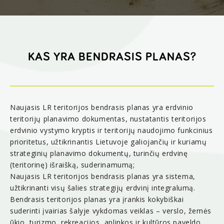
KAS YRA BENDRASIS PLANAS?
Naujasis LR teritorijos bendrasis planas yra erdvinio
teritorijų planavimo dokumentas, nustatantis teritorijos
erdvinio vystymo kryptis ir teritorijų naudojimo funkcinius
prioritetus, užtikrinantis Lietuvoje galiojančių ir kuriamų
strateginių planavimo dokumentų, turinčių erdvinę
(teritorinę) išraišką, suderinamumą;
Naujasis LR teritorijos bendrasis planas yra sistema,
užtikrinanti visų šalies strategijų erdvinį integralumą.
Bendrasis teritorijos planas yra įrankis kokybiškai
suderinti įvairias šalyje vykdomas veiklas – verslo, žemės
ūkio, turizmo, rekreacijos, aplinkos ir kultūros paveldo