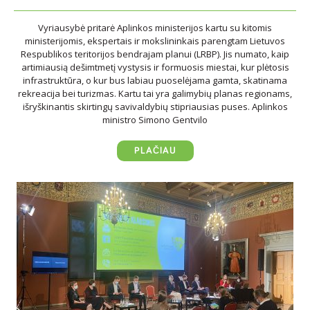
Vyriausybė pritarė Aplinkos ministerijos kartu su kitomis
ministerijomis, ekspertais ir mokslininkais parengtam Lietuvos
Respublikos teritorijos bendrajam planui (LRBP). Jis numato, kaip
artimiausią dešimtmetį vystysis ir formuosis miestai, kur plėtosis
infrastruktūra, o kur bus labiau puoselėjama gamta, skatinama
rekreacija bei turizmas. Kartu tai yra galimybių planas regionams,
išryškinantis skirtingų savivaldybių stipriausias puses. Aplinkos
ministro Simono Gentvilo
PLAČIAU