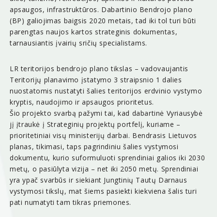
apsaugos, infrastruktūros. Dabartinio Bendrojo plano
(BP) galiojimas baigsis 2020 metais, tad iki tol turi būti
parengtas naujos kartos strateginis dokumentas,
tarnausiantis įvairių sričių specialistams.
LR teritorijos bendrojo plano tikslas – vadovaujantis
Teritorijų planavimo įstatymo 3 straipsnio 1 dalies
nuostatomis nustatyti šalies teritorijos erdvinio vystymo
kryptis, naudojimo ir apsaugos prioritetus.
Šio projekto svarbą pažymi tai, kad dabartinė Vyriausybė
jį įtraukė į Strateginių projektų portfelį, kuriame –
prioritetiniai visų ministerijų darbai. Bendrasis Lietuvos
planas, tikimasi, taps pagrindiniu šalies vystymosi
dokumentu, kurio suformuluoti sprendiniai galios iki 2030
metų, o pasiūlyta vizija – net iki 2050 metų. Sprendiniai
yra ypač svarbūs ir siekiant Jungtinių Tautų Darnaus
vystymosi tikslų, mat šiems pasiekti kiekviena šalis turi
pati numatyti tam tikras priemones.