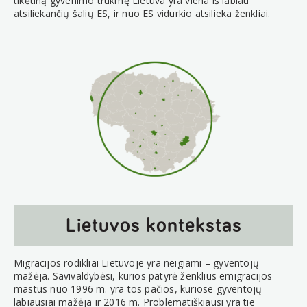
tikėtiną gyvenimo trukmę Lietuva yra viena iš labiau
atsiliekančių šalių ES, ir nuo ES vidurkio atsilieka ženkliai.
Lietuvos kontekstas
Migracijos rodikliai Lietuvoje yra neigiami – gyventojų
mažėja. Savivaldybėsi, kurios patyrė ženklius emigracijos
mastus nuo 1996 m. yra tos pačios, kuriose gyventojų
labiausiai mažėja ir 2016 m. Problematiškiausi yra tie