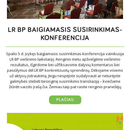
LR BP BAIGIAMASIS SUSIRINKIMAS-
KONFERENCIJA
Spalio 5 d. įvykęs baigiamasis susirinkimas-konferencija vainikuoja
LR BP viešinimo laikotarpį. Renginio metu apžvelgėme viešinimo
rezultatus, išgirdome bei užfiksavome dalyvių komentarus bei
pasiūlymus dėl LR BP konkretizuotų sprendinių. Dėkojame visiems
už aktyvų įsitraukimą. Jeigu nespėjote sudalyvauti ar neturėjote
galimybės stebėti tiesioginę susirinkimo transliaciją – kviečiame
žiūrėti vaizdo įrašą čia. Žemiau taip pat rasite renginio pranešėjų
PLAČIAU